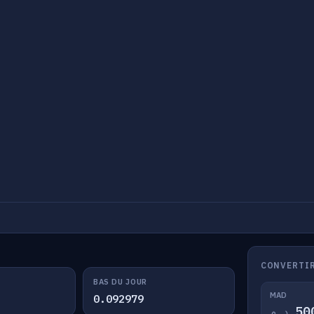
CONVERTIR
BAS DU JOUR
MAD
0.092979
د.م.