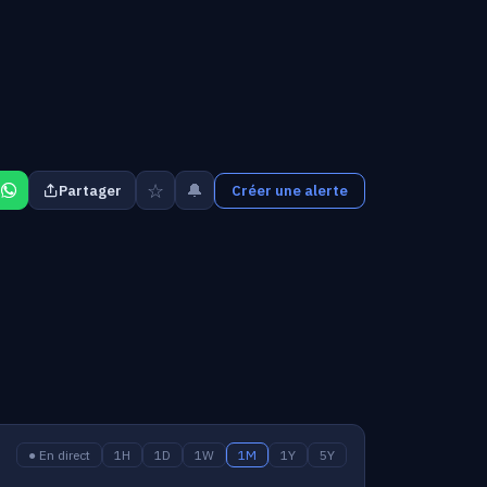
☆
🔔
Partager
Créer une alerte
● En direct
1H
1D
1W
1M
1Y
5Y