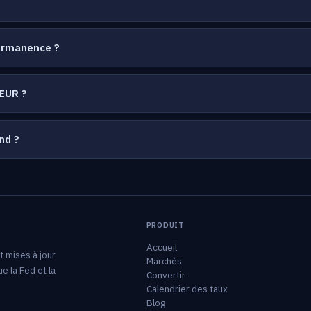
permanence ?
EUR ?
nd ?
PRODUIT
Accueil
 mises à jour
Marchés
e la Fed et la
Convertir
Calendrier des taux
Blog