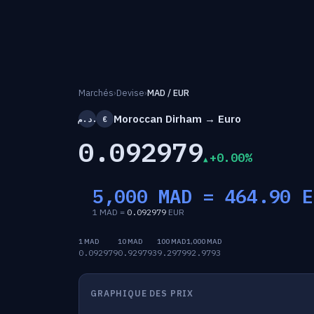
Marchés
›
Devise
›
MAD / EUR
Moroccan Dirham → Euro
د.م.
€
0.092979
+0.00%
5,000 MAD =
464.90
E
1 MAD =
0.092979
EUR
1 MAD
10 MAD
100 MAD
1,000 MAD
0.092979
0.929793
9.2979
92.9793
GRAPHIQUE DES PRIX