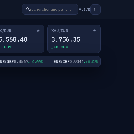
☾
🔍
LIVE
★
★
C/EUR
XAU/EUR
5,568.40
3,756.35
0.00%
+0.00%
0.8567
0.9341
182.39
/GBP
EUR/CHF
EUR/JPY
+0.00%
+0.02%