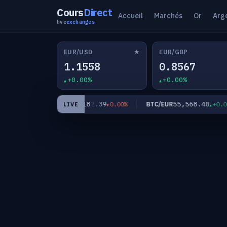
Cours
Direct
Accueil
Marchés
Or
Arg
live
exchanges
★
EUR/USD
EUR/GBP
1.1558
0.8567
+0.00%
+0.00%
1
182.39
55,568.40
EUR/JPY
BTC/EUR
+0.02%
0.00%
+0.00%
LIVE