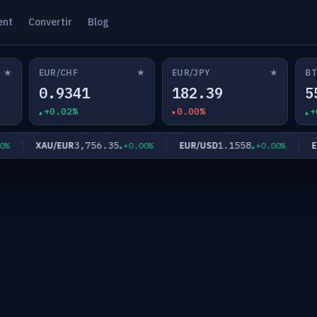
ent
Convertir
Blog
★
★
★
EUR/CHF
EUR/JPY
BT
0.9341
182.39
5
+0.02%
0.00%
+
3,756.35
1.1558
XAU/EUR
EUR/USD
EUR
+0.00%
+0.00%