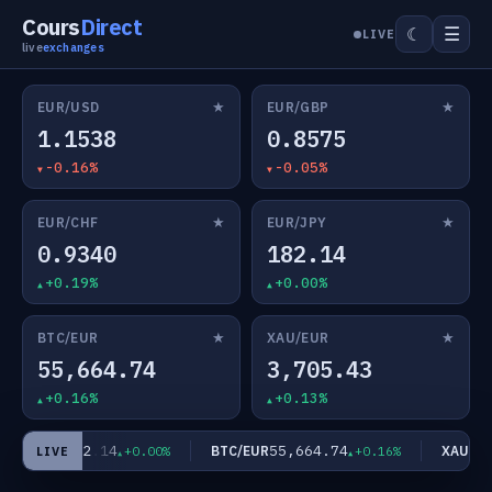
Cours
Direct
☰
☾
LIVE
live
exchanges
★
★
EUR/USD
EUR/GBP
1.1538
0.8575
-0.16%
-0.05%
★
★
EUR/CHF
EUR/JPY
0.9340
182.14
+0.19%
+0.00%
★
★
BTC/EUR
XAU/EUR
55,664.74
3,705.43
+0.16%
+0.13%
182.14
55,664.74
EUR/JPY
BTC/EUR
XAU/EUR
+0.00%
+0.16%
LIVE