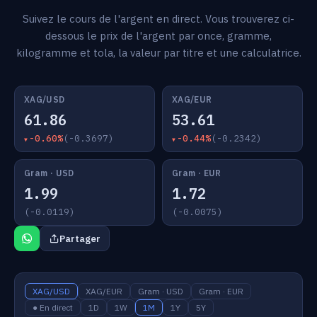
Suivez le cours de l'argent en direct. Vous trouverez ci-
dessous le prix de l'argent par once, gramme,
kilogramme et tola, la valeur par titre et une calculatrice.
XAG/USD
XAG/EUR
61.86
53.61
-0.60%
(-0.3697)
-0.44%
(-0.2342)
Gram · USD
Gram · EUR
1.99
1.72
(-0.0119)
(-0.0075)
Partager
XAG/USD
XAG/EUR
Gram · USD
Gram · EUR
● En direct
1D
1W
1M
1Y
5Y