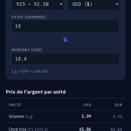
POIDS (GRAMMES)
⇄
MONTANT (
USD
)
1 g · 925K ≈ 1.84 USD
Prix de l'argent par unité
UNITÉ
USD
EUR
Gramme
1.99
(1 g)
1.72
Once troy
61.86
(31.1035 g)
53.61