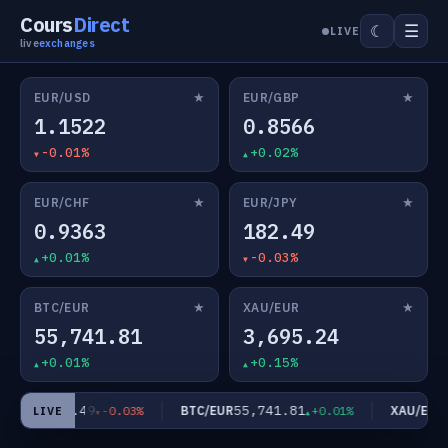
Cours
Direct
☰
☾
LIVE
live
exchanges
★
★
EUR/USD
EUR/GBP
1.1522
0.8566
-0.01%
+0.02%
★
★
EUR/CHF
EUR/JPY
0.9363
182.49
+0.01%
-0.03%
★
★
BTC/EUR
XAU/EUR
55,741.81
3,695.24
+0.01%
+0.15%
182.49
55,741.81
3
R/JPY
BTC/EUR
XAU/EUR
-0.03%
+0.01%
LIVE