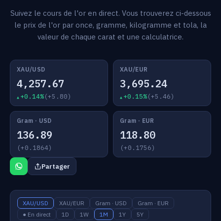
Suivez le cours de l'or en direct. Vous trouverez ci-dessous
le prix de l'or par once, gramme, kilogramme et tola, la
valeur de chaque carat et une calculatrice.
XAU/USD
XAU/EUR
4,257.67
3,695.24
+0.14%
(+5.80)
+0.15%
(+5.46)
Gram · USD
Gram · EUR
136.89
118.80
(+0.1864)
(+0.1756)
Partager
XAU/USD
XAU/EUR
Gram · USD
Gram · EUR
● En direct
1D
1W
1M
1Y
5Y