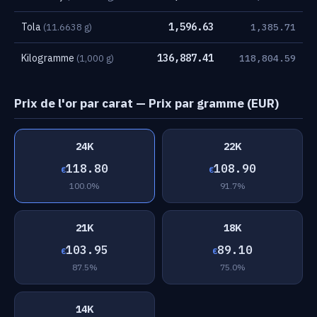
Tola
1,596.63
(11.6638 g)
1,385.71
Kilogramme
136,887.41
(1,000 g)
118,804.59
Prix de l'or par carat — Prix par gramme (EUR)
24K
22K
118.80
108.90
€
€
100.0%
91.7%
21K
18K
103.95
89.10
€
€
87.5%
75.0%
14K