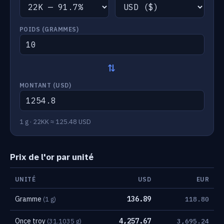
POIDS (GRAMMES)
⇄
MONTANT (
USD
)
1 g · 22KK ≈ 125.48 USD
Prix de l'or par unité
UNITÉ
USD
EUR
Gramme
136.89
(1 g)
118.80
Once troy
4,257.67
(31.1035 g)
3,695.24