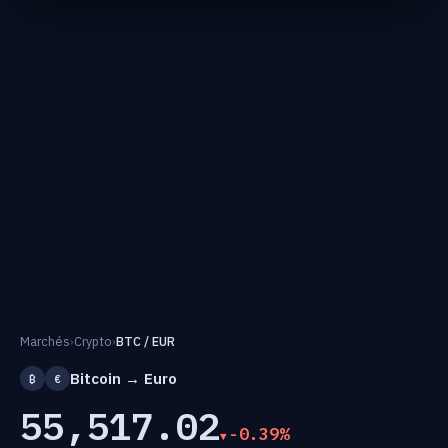
Marchés
›
Crypto
›
BTC / EUR
Bitcoin → Euro
₿
€
55,517.02
-0.39%