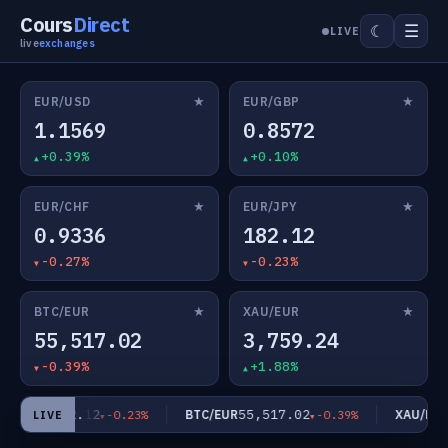
Cours
Direct
☰
☾
LIVE
live
exchanges
★
★
EUR/USD
EUR/GBP
1.1569
0.8572
+0.39%
+0.10%
★
★
EUR/CHF
EUR/JPY
0.9336
182.12
-0.27%
-0.23%
★
★
BTC/EUR
XAU/EUR
55,517.02
3,759.24
-0.39%
+1.88%
182.12
55,517.02
3
UR/JPY
BTC/EUR
XAU/EUR
-0.23%
-0.39%
LIVE