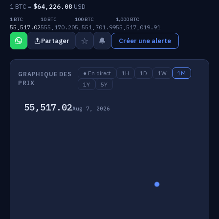
1 BTC =
$
64,226.08
USD
1 BTC
10 BTC
100 BTC
1,000 BTC
55,517.02
555,170.20
5,551,701.99
55,517,019.91
☆
🔔
Partager
Créer une alerte
● En direct
1H
1D
1W
1M
GRAPHIQUE DES
PRIX
1Y
5Y
55,517.02
Aug 7, 2026