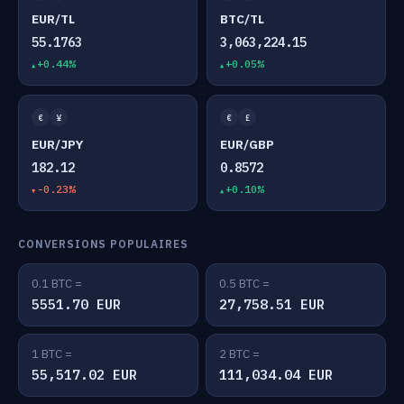
EUR/TL
BTC/TL
55.1763
3,063,224.15
+0.44%
+0.05%
€
¥
€
£
EUR/JPY
EUR/GBP
182.12
0.8572
-0.23%
+0.10%
CONVERSIONS POPULAIRES
0.1 BTC =
0.5 BTC =
5551.70 EUR
27,758.51 EUR
1 BTC =
2 BTC =
55,517.02 EUR
111,034.04 EUR