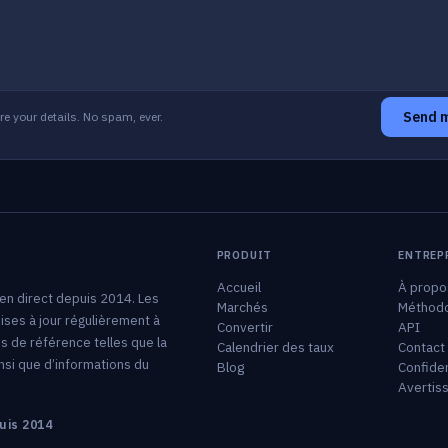
Send 
e your details. No spam, ever.
PRODUIT
ENTREP
t
Accueil
À propo
en direct depuis 2014. Les
Marchés
Méthodo
ses à jour régulièrement à
Convertir
API
s de référence telles que la
Calendrier des taux
Contact
insi que d’informations du
Blog
Confiden
Avertis
uis 2014