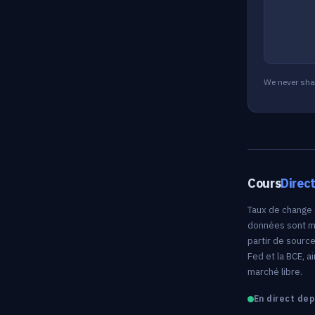
We never shar
Cours
Direc
Taux de change 
données sont mi
partir de source
Fed et la BCE, a
marché libre.
En direct dep