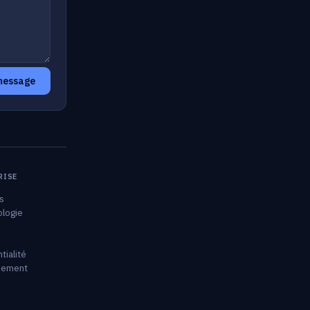
message
RISE
s
logie
tialité
sement