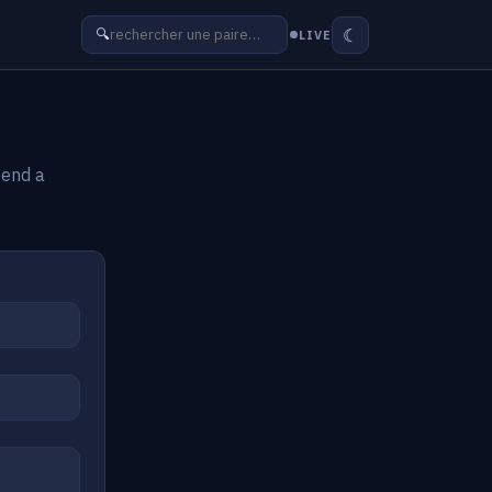
☾
🔍
LIVE
Send a