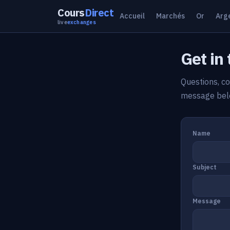
Cours
Direct
Accueil
Marchés
Or
Arg
live
exchanges
Get in
Questions, co
message belo
Name
Subject
Message