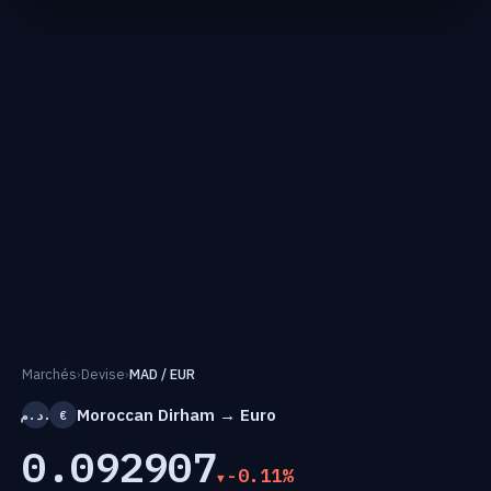
Marchés
›
Devise
›
MAD / EUR
Moroccan Dirham → Euro
د.م.
€
0.092907
-0.11%