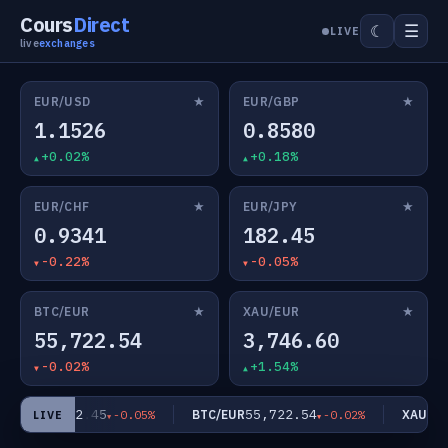
Cours
Direct
☰
☾
LIVE
live
exchanges
★
★
EUR/USD
EUR/GBP
1.1526
0.8580
+0.02%
+0.18%
★
★
EUR/CHF
EUR/JPY
0.9341
182.45
-0.22%
-0.05%
★
★
BTC/EUR
XAU/EUR
55,722.54
3,746.60
-0.02%
+1.54%
182.45
55,722.54
EUR/JPY
BTC/EUR
XAU/EUR
-0.05%
-0.02%
LIVE