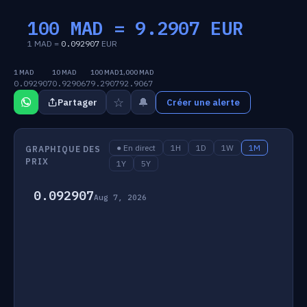
100 MAD =
9.2907
EUR
1 MAD =
0.092907
EUR
1 MAD
10 MAD
100 MAD
1,000 MAD
0.092907
0.929067
9.2907
92.9067
☆
🔔
Partager
Créer une alerte
● En direct
1H
1D
1W
1M
GRAPHIQUE DES
PRIX
1Y
5Y
0.092907
Aug 7, 2026