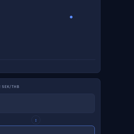
 SEK/THB
↕