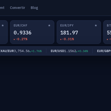
ent
Convertir
Blog
★
★
★
EUR/CHF
EUR/JPY
BT
0.9336
181.97
5
-0.27%
-0.31%
-
3,754.56
1.1562
0.8
U/EUR
EUR/USD
EUR/GBP
+1.76%
+0.34%