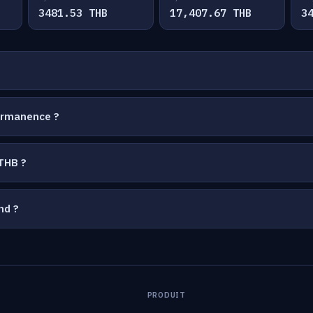
3481.53 THB
17,407.67 THB
3
ermanence ?
THB ?
nd ?
PRODUIT