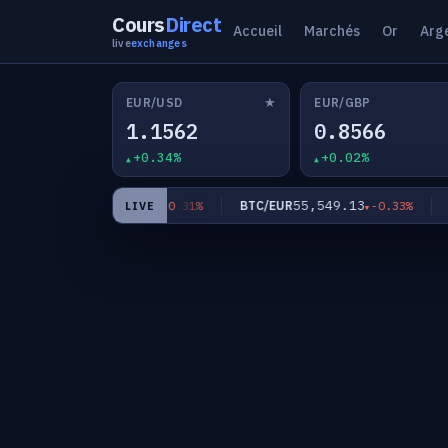
Cours
Direct
Accueil
Marchés
Or
Arg
live
exchanges
★
EUR/USD
EUR/GBP
1.1562
0.8566
+0.34%
+0.02%
181.97
55,549.13
EUR/JPY
BTC/EUR
XA
-0.31%
-0.33%
LIVE