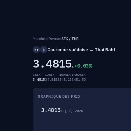
Marchés
›
Devise
›
SEK / THB
Couronne suédoise → Thai Baht
kr
฿
3.4815
+0.03%
1 SEK
10 SEK
100 SEK
1,000 SEK
3.4815
34.8153
348.15
3481.53
GRAPHIQUE DES PRIX
3.4815
Aug 7, 2026