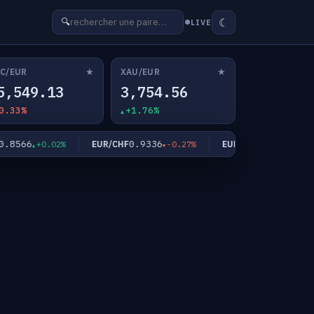
☾
🔍
LIVE
★
★
C/EUR
XAU/EUR
5,549.13
3,754.56
0.33%
+1.76%
566
0.9336
181.97
EUR/CHF
EUR/JPY
+0.02%
-0.27%
-0.31%