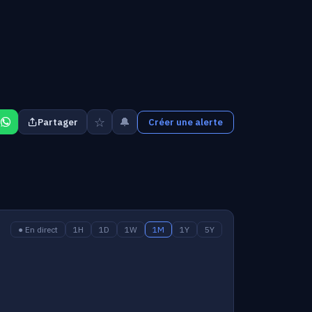
☆
🔔
Partager
Créer une alerte
● En direct
1H
1D
1W
1M
1Y
5Y