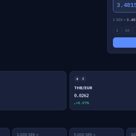
3.481
1 SEK =
3.48
1
10
฿
€
THB/EUR
0.0262
+0.07%
1,000 SEK =
5,000 SEK =
10