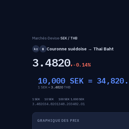
Marchés
›
Devise
›
SEK / THB
Couronne suédoise → Thai Baht
kr
฿
3.4820
-0.14%
10,000 SEK =
34,820.
1 SEK =
3.4820
THB
1 SEK
10 SEK
100 SEK
1,000 SEK
3.4820
34.8201
348.20
3482.01
GRAPHIQUE DES PRIX