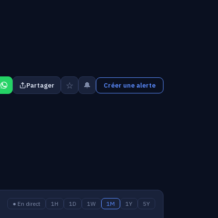
☆
🔔
Partager
Créer une alerte
● En direct
1H
1D
1W
1M
1Y
5Y