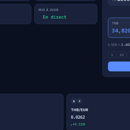
MIS À JOUR
En direct
THB
34,82
1 SEK =
3.48
1
10
฿
€
THB/EUR
0.0262
+0.11%