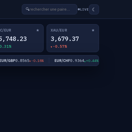
☾
🔍
LIVE
★
★
C/EUR
XAU/EUR
5,748.23
3,679.37
0.31%
-0.57%
0.8565
0.9364
182.5
/GBP
EUR/CHF
EUR/JPY
-0.18%
+0.44%