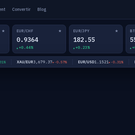
ent
Convertir
Blog
★
★
★
EUR/CHF
EUR/JPY
BT
0.9364
182.55
5
+0.44%
+0.23%
+
3,679.37
1.1521
XAU/EUR
EUR/USD
EUR
-0.57%
-0.31%