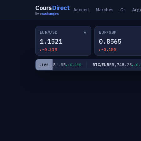
Cours
Direct
Accueil
Marchés
Or
Arg
live
exchanges
★
EUR/USD
EUR/GBP
1.1521
0.8565
-0.31%
-0.18%
4
182.55
55,748.23
EUR/JPY
BTC/EUR
+0.44%
+0.23%
+0.31%
LIVE