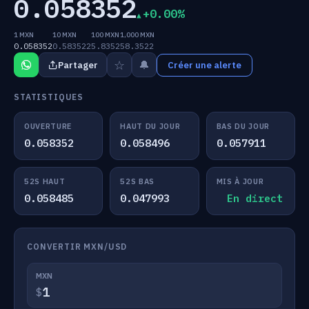
0.058352
+0.00%
1 MXN
10 MXN
100 MXN
1,000 MXN
0.058352
0.583522
5.8352
58.3522
☆
🔔
Partager
Créer une alerte
STATISTIQUES
OUVERTURE
HAUT DU JOUR
BAS DU JOUR
0.058352
0.058496
0.057911
52S HAUT
52S BAS
MIS À JOUR
0.058485
0.047993
En direct
CONVERTIR MXN/USD
MXN
$