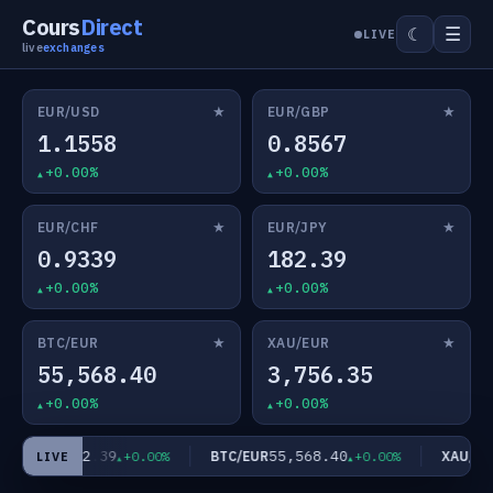
Cours
Direct
☰
☾
LIVE
live
exchanges
★
★
EUR/USD
EUR/GBP
1.1558
0.8567
+0.00%
+0.00%
★
★
EUR/CHF
EUR/JPY
0.9339
182.39
+0.00%
+0.00%
★
★
BTC/EUR
XAU/EUR
55,568.40
3,756.35
+0.00%
+0.00%
182.39
55,568.40
EUR/JPY
BTC/EUR
XAU/EU
+0.00%
+0.00%
LIVE