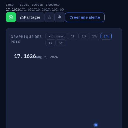
1 USD
10 USD
100 USD
1,000 USD
17.1626
171.63
1716.26
17,162.60
☆
🔔
Partager
Créer une alerte
● En direct
1H
1D
1W
1M
GRAPHIQUE DES
PRIX
1Y
5Y
17.1626
Aug 7, 2026