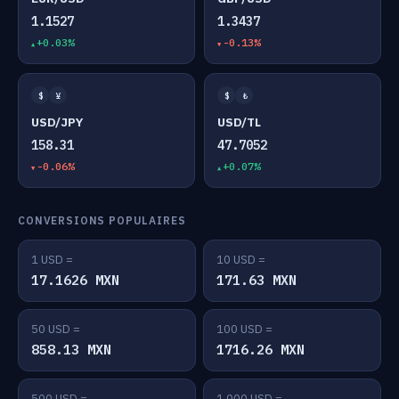
1.1527
1.3437
+0.03%
-0.13%
$
¥
$
₺
USD/JPY
USD/TL
158.31
47.7052
-0.06%
+0.07%
CONVERSIONS POPULAIRES
1 USD =
10 USD =
17.1626 MXN
171.63 MXN
50 USD =
100 USD =
858.13 MXN
1716.26 MXN
500 USD =
1,000 USD =