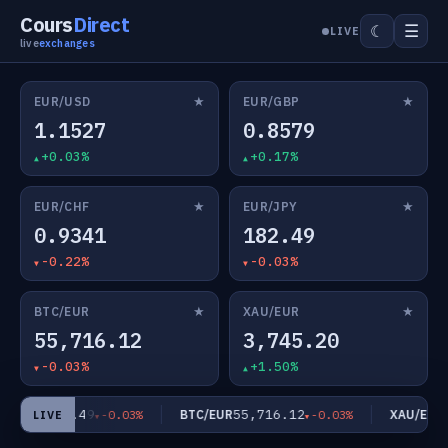
Cours
Direct
☰
☾
LIVE
live
exchanges
★
★
EUR/USD
EUR/GBP
1.1527
0.8579
+0.03%
+0.17%
★
★
EUR/CHF
EUR/JPY
0.9341
182.49
-0.22%
-0.03%
★
★
BTC/EUR
XAU/EUR
55,716.12
3,745.20
-0.03%
+1.50%
182.49
55,716.12
3
R/JPY
BTC/EUR
XAU/EUR
-0.03%
-0.03%
LIVE