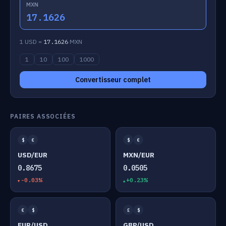
MXN
17.1626
1 USD =
17.1626
MXN
1
10
100
1000
Convertisseur complet
PAIRES ASSOCIÉES
$
€
$
€
USD/EUR
MXN/EUR
0.8675
0.0505
-0.03%
+0.23%
€
$
£
$
EUR/USD
GBP/USD