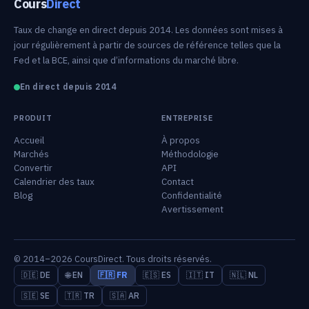
Cours
Direct
Taux de change en direct depuis 2014. Les données sont mises à
jour régulièrement à partir de sources de référence telles que la
Fed et la BCE, ainsi que d’informations du marché libre.
En direct depuis 2014
PRODUIT
ENTREPRISE
Accueil
À propos
Marchés
Méthodologie
Convertir
API
Calendrier des taux
Contact
Blog
Confidentialité
Avertissement
© 2014–2026 CoursDirect. Tous droits réservés.
🇩🇪 DE
🌐 EN
🇫🇷 FR
🇪🇸 ES
🇮🇹 IT
🇳🇱 NL
🇸🇪 SE
🇹🇷 TR
🇸🇦 AR