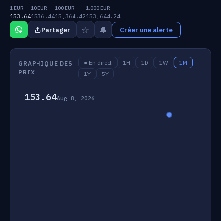
1 EUR
10 EUR
100 EUR
1,000 EUR
153.64
1536.44
15,364.42
153,644.24
☆
🔔
Partager
Créer une alerte
● En direct
1H
1D
1W
1M
GRAPHIQUE DES
PRIX
1Y
5Y
153.64
Aug 8, 2026