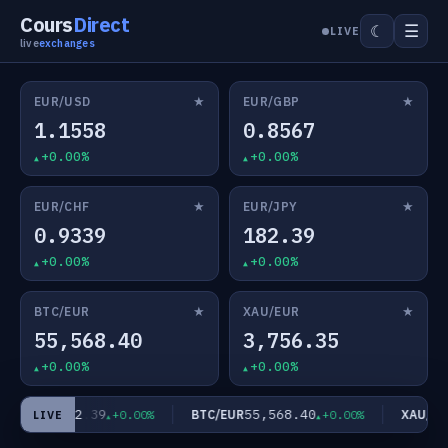
Cours
Direct
☰
☾
LIVE
live
exchanges
★
★
EUR/USD
EUR/GBP
1.1558
0.8567
+0.00%
+0.00%
★
★
EUR/CHF
EUR/JPY
0.9339
182.39
+0.00%
+0.00%
★
★
BTC/EUR
XAU/EUR
55,568.40
3,756.35
+0.00%
+0.00%
182.39
55,568.40
EUR/JPY
BTC/EUR
XAU/EUR
+0.00%
+0.00%
LIVE