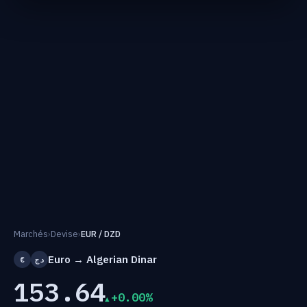
Marchés
›
Devise
›
EUR / DZD
Euro → Algerian Dinar
€
دج
153.64
+0.00%