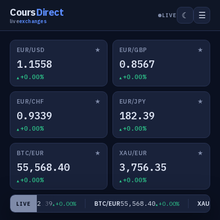
Cours
Direct
☰
☾
LIVE
live
exchanges
★
★
EUR/USD
EUR/GBP
1.1558
0.8567
+0.00%
+0.00%
★
★
EUR/CHF
EUR/JPY
0.9339
182.39
+0.00%
+0.00%
★
★
BTC/EUR
XAU/EUR
55,568.40
3,756.35
+0.00%
+0.00%
182.39
55,568.40
EUR/JPY
BTC/EUR
XAU/EUR
+0.00%
+0.00%
LIVE