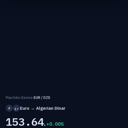
Marchés
›
Devise
›
EUR / DZD
Euro → Algerian Dinar
€
دج
153.64
+0.00%