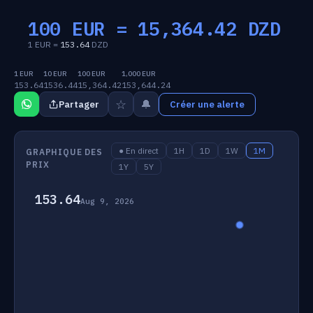
100 EUR =
15,364.42
DZD
1 EUR =
153.64
DZD
1 EUR
10 EUR
100 EUR
1,000 EUR
153.64
1536.44
15,364.42
153,644.24
☆
🔔
Partager
Créer une alerte
● En direct
1H
1D
1W
1M
GRAPHIQUE DES
PRIX
1Y
5Y
153.64
Aug 9, 2026