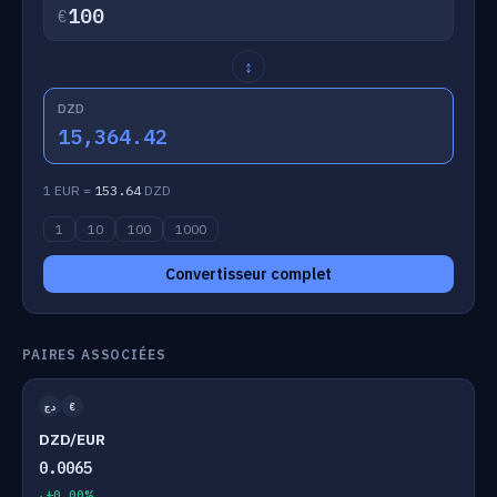
€
↕
DZD
15,364.42
1 EUR =
153.64
DZD
1
10
100
1000
Convertisseur complet
PAIRES ASSOCIÉES
دج
€
DZD/EUR
0.0065
+0.00%