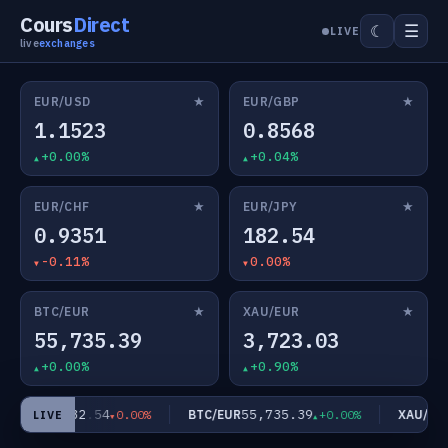
Cours
Direct
☰
☾
LIVE
live
exchanges
★
★
EUR/USD
EUR/GBP
1.1523
0.8568
+0.00%
+0.04%
★
★
EUR/CHF
EUR/JPY
0.9351
182.54
-0.11%
0.00%
★
★
BTC/EUR
XAU/EUR
55,735.39
3,723.03
+0.00%
+0.90%
182.54
55,735.39
EUR/JPY
BTC/EUR
XAU/EUR
0.00%
+0.00%
LIVE