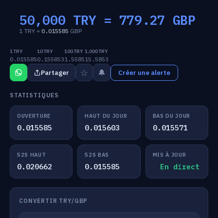
50,000 TRY =
779.27
GBP
1 TRY =
0.015585
GBP
1 TRY
10 TRY
100 TRY
1,000 TRY
0.015585
0.155853
1.5585
15.5853
☆
🔔
Partager
Créer une alerte
STATISTIQUES
OUVERTURE
HAUT DU JOUR
BAS DU JOUR
0.015585
0.015603
0.015571
52S HAUT
52S BAS
MIS À JOUR
0.020662
0.015585
En direct
CONVERTIR TRY/GBP