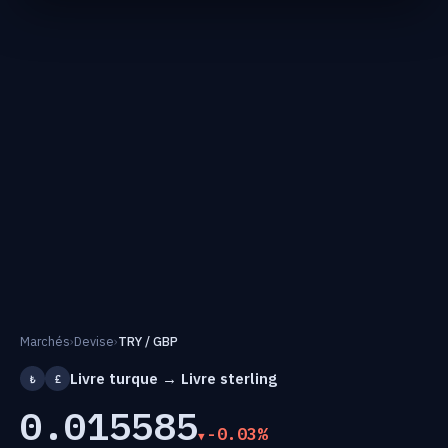
Marchés
›
Devise
›
TRY / GBP
Livre turque → Livre sterling
₺
£
0.015585
-0.03%