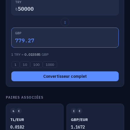
TRY
₺
↕
GBP
779.27
1 TRY =
0.015585
GBP
1
10
100
1000
Convertisseur complet
PAIRES ASSOCIÉES
₺
€
£
€
TL/EUR
GBP/EUR
0.0182
1.1672