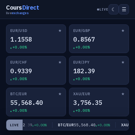
Cours
Direct
☰
☾
LIVE
live
exchanges
★
★
EUR/USD
EUR/GBP
1.1558
0.8567
+0.00%
+0.00%
★
★
EUR/CHF
EUR/JPY
0.9339
182.39
+0.00%
+0.00%
★
★
BTC/EUR
XAU/EUR
55,568.40
3,756.35
+0.00%
+0.00%
182.39
55,568.40
EUR/JPY
BTC/EUR
XAU/EUR
+0.00%
+0.00%
LIVE