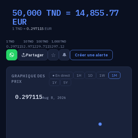
50,000 TND =
14,855.77
EUR
1 TND =
0.297115
EUR
1 TND
10 TND
100 TND
1,000 TND
0.297115
2.9712
29.7115
297.12
☆
🔔
Partager
Créer une alerte
● En direct
1H
1D
1W
1M
GRAPHIQUE DES
PRIX
1Y
5Y
0.297115
Aug 8, 2026