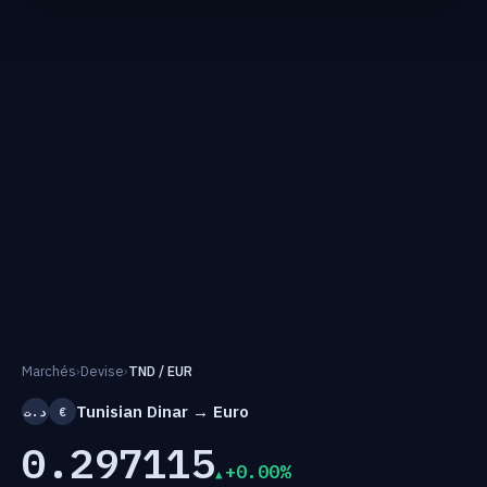
Marchés
›
Devise
›
TND / EUR
Tunisian Dinar → Euro
د.ت
€
0.297115
+0.00%