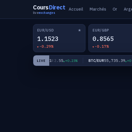
Cours
Direct
Accueil
Marchés
Or
Arg
live
exchanges
★
EUR/USD
EUR/GBP
1.1523
0.8565
-0.29%
-0.17%
2
182.55
55,735.39
EUR/JPY
BTC/EUR
+0.42%
+0.23%
+0.29
LIVE