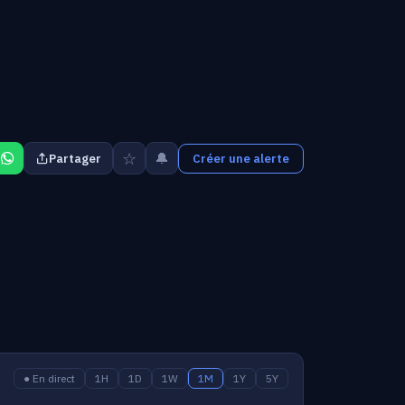
☆
🔔
Partager
Créer une alerte
● En direct
1H
1D
1W
1M
1Y
5Y