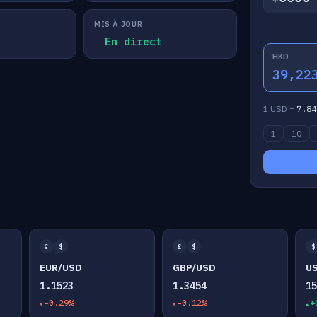
MIS À JOUR
En direct
HKD
39,22
1 USD =
7.84
1
10
€
$
£
$
$
EUR/USD
GBP/USD
U
1.1523
1.3454
1
-0.29%
-0.12%
+