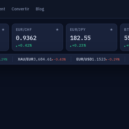
ent
Convertir
Blog
★
★
★
EUR/CHF
EUR/JPY
BT
0.9362
182.55
5
+0.42%
+0.23%
+
3,684.61
1.1523
XAU/EUR
EUR/USD
EU
%
-0.43%
-0.29%