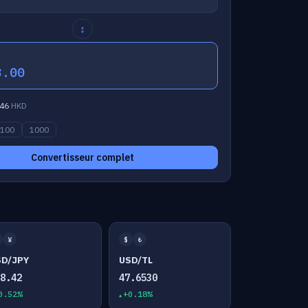
↕
3.00
46
HKD
100
1000
Convertisseur complet
¥
$
₺
SD/JPY
USD/TL
58.42
47.6530
0.52%
+0.18%