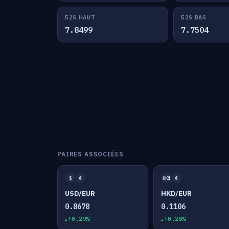
52S HAUT
52S BAS
7.8499
7.7504
PAIRES ASSOCIÉES
$
€
HK$
€
USD/EUR
HKD/EUR
0.8678
0.1106
+0.29%
+0.28%