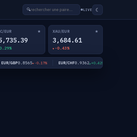
☾
🔍
LIVE
★
★
C/EUR
XAU/EUR
5,735.39
3,684.61
0.29%
-0.43%
0.8565
0.9362
182.5
R/GBP
EUR/CHF
EUR/JPY
-0.17%
+0.42%