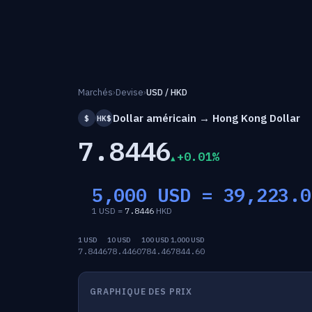
Marchés
›
Devise
›
USD / HKD
Dollar américain → Hong Kong Dollar
$
HK$
7.8446
+0.01%
5,000 USD =
39,223.0
1 USD =
7.8446
HKD
1 USD
10 USD
100 USD
1,000 USD
7.8446
78.4460
784.46
7844.60
GRAPHIQUE DES PRIX