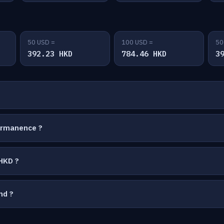
50 USD =
100 USD =
50
392.23 HKD
784.46 HKD
3
ermanence ?
HKD ?
nd ?