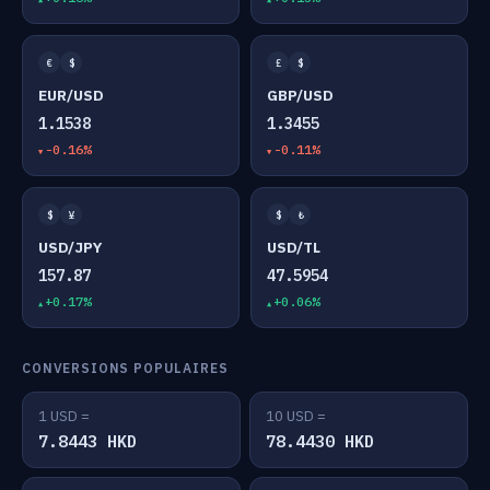
€
$
£
$
EUR/USD
GBP/USD
1.1538
1.3455
-0.16%
-0.11%
$
¥
$
₺
USD/JPY
USD/TL
157.87
47.5954
+0.17%
+0.06%
CONVERSIONS POPULAIRES
1 USD =
10 USD =
7.8443 HKD
78.4430 HKD