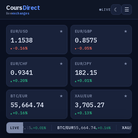
Cours
Direct
☰
☾
LIVE
live
exchanges
★
★
EUR/USD
EUR/GBP
1.1538
0.8575
-0.16%
-0.05%
★
★
EUR/CHF
EUR/JPY
0.9341
182.15
+0.20%
+0.01%
★
★
BTC/EUR
XAU/EUR
55,664.74
3,705.27
+0.16%
+0.13%
182.15
55,664.74
UR/JPY
BTC/EUR
XAU/EUR
+0.01%
+0.16%
LIVE