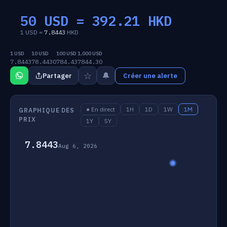
50 USD =
392.21
HKD
1 USD =
7.8443
HKD
1 USD
10 USD
100 USD
1,000 USD
7.8443
78.4430
784.43
7844.30
☆
🔔
Partager
Créer une alerte
● En direct
1H
1D
1W
1M
GRAPHIQUE DES
PRIX
1Y
5Y
7.8443
Aug 6, 2026