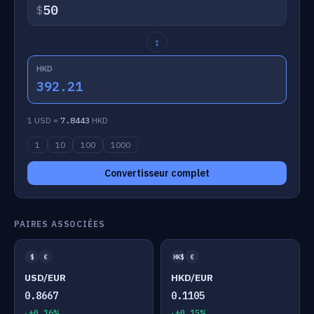
$
↕
HKD
392.21
1 USD =
7.8443
HKD
1
10
100
1000
Convertisseur complet
PAIRES ASSOCIÉES
$
€
HK$
€
USD/EUR
HKD/EUR
0.8667
0.1105
+0.16%
+0.15%