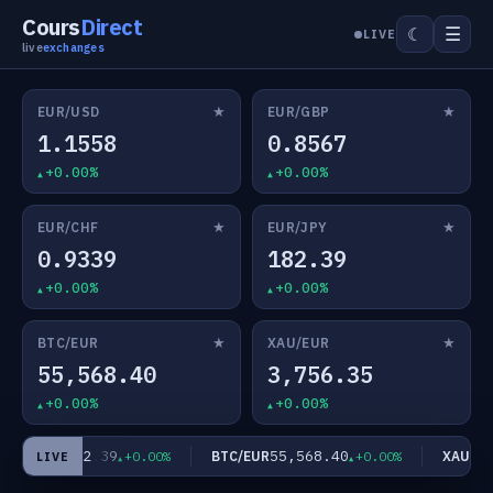
Cours
Direct
☰
☾
LIVE
live
exchanges
★
★
EUR/USD
EUR/GBP
1.1558
0.8567
+0.00%
+0.00%
★
★
EUR/CHF
EUR/JPY
0.9339
182.39
+0.00%
+0.00%
★
★
BTC/EUR
XAU/EUR
55,568.40
3,756.35
+0.00%
+0.00%
182.39
55,568.40
EUR/JPY
BTC/EUR
XAU/EUR
+0.00%
+0.00%
LIVE