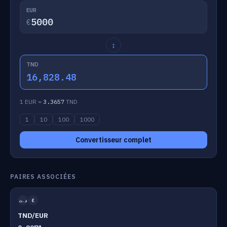
EUR
€
↕
TND
16,828.48
1 EUR =
3.3657
TND
1
10
100
1000
Convertisseur complet
PAIRES ASSOCIÉES
د.ت
€
TND/EUR