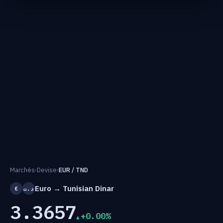
Marchés
›
Devise
›
EUR / TND
Euro → Tunisian Dinar
€
د.ت
3.3657
+0.00%