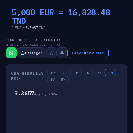
5,000 EUR =
16,828.48
TND
1 EUR =
3.3657
TND
1 EUR
10 EUR
100 EUR
1,000 EUR
3.3657
33.6570
336.57
3365.70
☆
🔔
Partager
Créer une alerte
● En direct
1H
1D
1W
1M
GRAPHIQUE DES
PRIX
1Y
5Y
3.3657
Aug 8, 2026