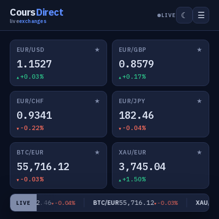
Cours
Direct
☰
☾
LIVE
live
exchanges
★
★
EUR/USD
EUR/GBP
1.1527
0.8579
+0.03%
+0.17%
★
★
EUR/CHF
EUR/JPY
0.9341
182.46
-0.22%
-0.04%
★
★
BTC/EUR
XAU/EUR
55,716.12
3,745.04
-0.03%
+1.50%
182.46
55,716.12
EUR/JPY
BTC/EUR
XAU/EUR
-0.04%
-0.03%
LIVE