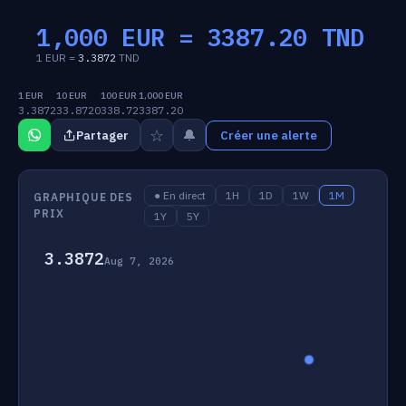
1,000 EUR =
3387.20
TND
1 EUR =
3.3872
TND
1 EUR
10 EUR
100 EUR
1,000 EUR
3.3872
33.8720
338.72
3387.20
☆
🔔
Partager
Créer une alerte
● En direct
1H
1D
1W
1M
GRAPHIQUE DES
PRIX
1Y
5Y
3.3872
Aug 7, 2026