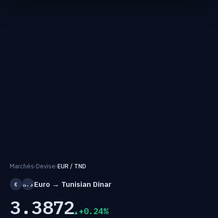
Marchés
›
Devise
›
EUR / TND
Euro → Tunisian Dinar
€
د.ت
3.3872
+0.24%