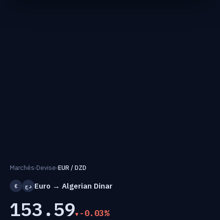
Marchés
›
Devise
›
EUR / DZD
Euro → Algerian Dinar
€
دج
153.59
-0.03%