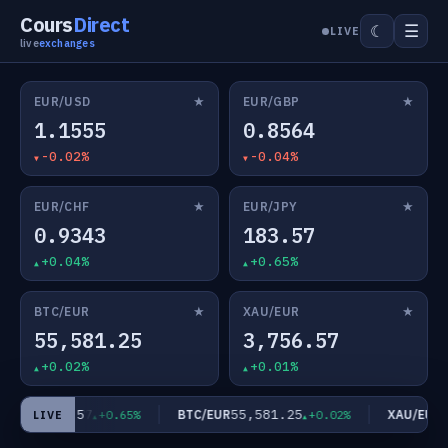
Cours
Direct
☰
☾
LIVE
live
exchanges
★
★
EUR/USD
EUR/GBP
1.1555
0.8564
-0.02%
-0.04%
★
★
EUR/CHF
EUR/JPY
0.9343
183.57
+0.04%
+0.65%
★
★
BTC/EUR
XAU/EUR
55,581.25
3,756.57
+0.02%
+0.01%
183.57
55,581.25
3,
R/JPY
BTC/EUR
XAU/EUR
+0.65%
+0.02%
LIVE