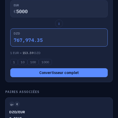
EUR
€
↕
DZD
767,974.35
1 EUR =
153.59
DZD
1
10
100
1000
Convertisseur complet
PAIRES ASSOCIÉES
دج
€
DZD/EUR