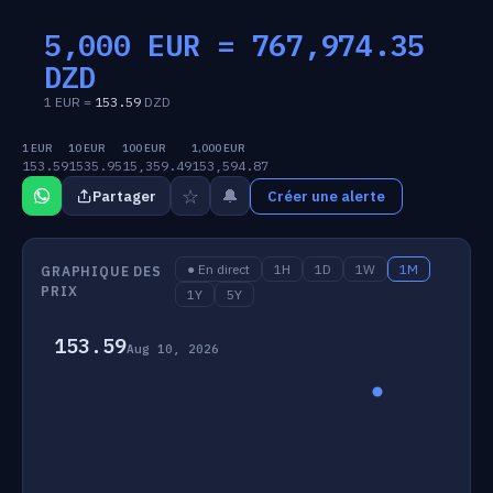
5,000 EUR =
767,974.35
DZD
1 EUR =
153.59
DZD
1 EUR
10 EUR
100 EUR
1,000 EUR
153.59
1535.95
15,359.49
153,594.87
☆
🔔
Partager
Créer une alerte
● En direct
1H
1D
1W
1M
GRAPHIQUE DES
PRIX
1Y
5Y
153.59
Aug 10, 2026