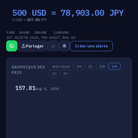
500 USD =
78,903.00
JPY
1 USD =
157.81
JPY
1 USD
10 USD
100 USD
1,000 USD
157.81
1578.06
15,780.60
157,806.00
☆
🔔
Partager
Créer une alerte
● En direct
1H
1D
1W
1M
GRAPHIQUE DES
PRIX
1Y
5Y
157.81
Aug 8, 2026