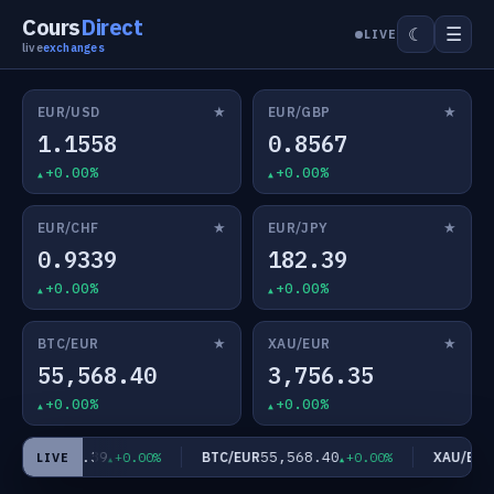
Cours
Direct
☰
☾
LIVE
live
exchanges
★
★
EUR/USD
EUR/GBP
1.1558
0.8567
+0.00%
+0.00%
★
★
EUR/CHF
EUR/JPY
0.9339
182.39
+0.00%
+0.00%
★
★
BTC/EUR
XAU/EUR
55,568.40
3,756.35
+0.00%
+0.00%
182.39
55,568.40
3
UR/JPY
BTC/EUR
XAU/EUR
+0.00%
+0.00%
LIVE