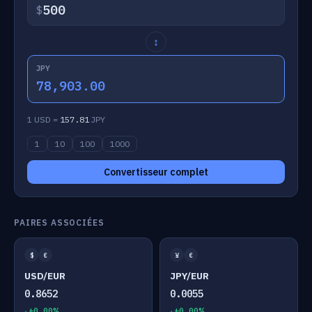
$
↕
JPY
78,903.00
1 USD =
157.81
JPY
1
10
100
1000
Convertisseur complet
PAIRES ASSOCIÉES
$
€
¥
€
USD/EUR
JPY/EUR
0.8652
0.0055
+0.00%
+0.00%