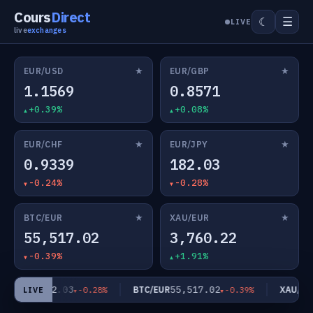
Cours
Direct
☰
☾
LIVE
live
exchanges
★
★
EUR/USD
EUR/GBP
1.1569
0.8571
+0.39%
+0.08%
★
★
EUR/CHF
EUR/JPY
0.9339
182.03
-0.24%
-0.28%
★
★
BTC/EUR
XAU/EUR
55,517.02
3,760.22
-0.39%
+1.91%
182.03
55,517.02
EUR/JPY
BTC/EUR
XAU/EUR
-0.28%
-0.39%
LIVE