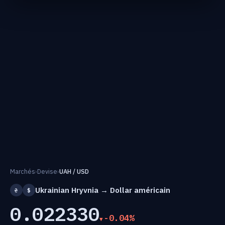
Marchés
›
Devise
›
UAH / USD
Ukrainian Hryvnia → Dollar américain
₴
$
0.022330
-0.04%