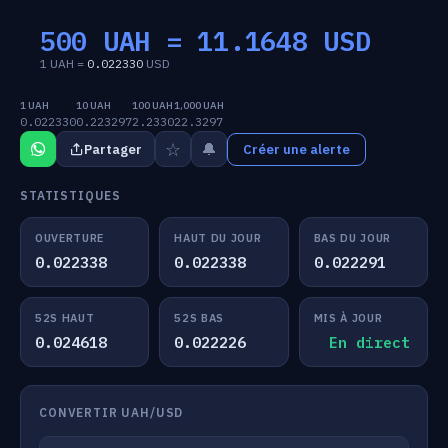
500 UAH =
11.1648
USD
1 UAH =
0.022330
USD
1 UAH
10 UAH
100 UAH
1,000 UAH
0.022330
0.223297
2.2330
22.3297
☆
🔔
Partager
Créer une alerte
STATISTIQUES
OUVERTURE
HAUT DU JOUR
BAS DU JOUR
0.022338
0.022338
0.022291
52S HAUT
52S BAS
MIS À JOUR
0.024618
0.022226
En direct
CONVERTIR UAH/USD