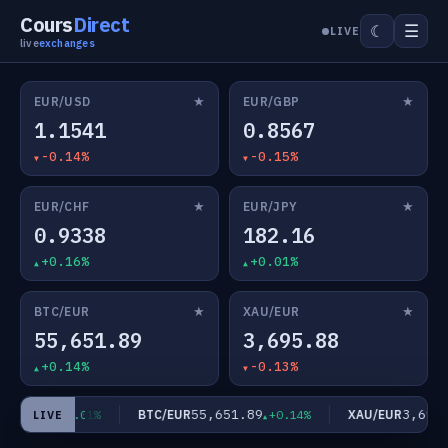
Cours
Direct
☰
☾
LIVE
live
exchanges
★
★
EUR/USD
EUR/GBP
1.1541
0.8567
-0.14%
-0.15%
★
★
EUR/CHF
EUR/JPY
0.9338
182.16
+0.16%
+0.01%
★
★
BTC/EUR
XAU/EUR
55,651.89
3,695.88
+0.14%
-0.13%
182.16
55,651.89
3,695.8
BTC/EUR
XAU/EUR
+0.01%
+0.14%
LIVE