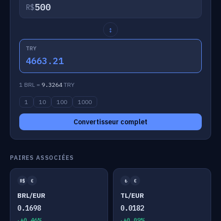
R$
↕
TRY
4663.21
1 BRL =
9.3264
TRY
1
10
100
1000
Convertisseur complet
PAIRES ASSOCIÉES
R$
€
₺
€
BRL/EUR
TL/EUR
0.1698
0.0182
+0.46%
+0.09%