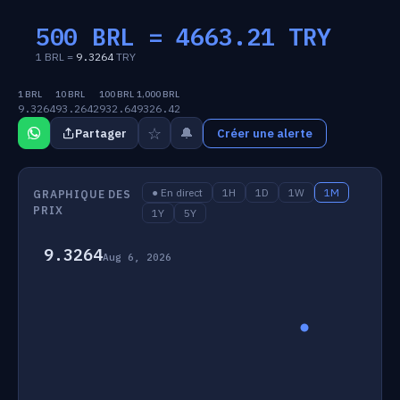
500 BRL =
4663.21
TRY
1 BRL =
9.3264
TRY
1 BRL
10 BRL
100 BRL
1,000 BRL
9.3264
93.2642
932.64
9326.42
☆
🔔
Partager
Créer une alerte
● En direct
1H
1D
1W
1M
GRAPHIQUE DES
PRIX
1Y
5Y
9.3264
Aug 6, 2026