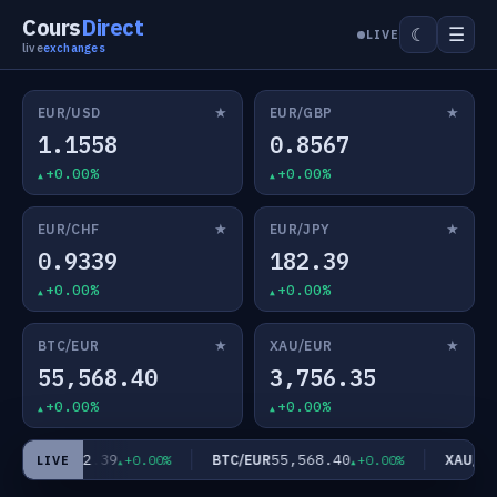
Cours
Direct
☰
☾
LIVE
live
exchanges
★
★
EUR/USD
EUR/GBP
1.1558
0.8567
+0.00%
+0.00%
★
★
EUR/CHF
EUR/JPY
0.9339
182.39
+0.00%
+0.00%
★
★
BTC/EUR
XAU/EUR
55,568.40
3,756.35
+0.00%
+0.00%
182.39
55,568.40
EUR/JPY
BTC/EUR
XAU/EUR
+0.00%
+0.00%
LIVE