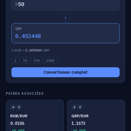
₽
↕
GBP
0.452448
1 RUB =
0.009049
GBP
1
10
100
1000
Convertisseur complet
PAIRES ASSOCIÉES
₽
€
£
€
RUB/EUR
GBP/EUR
0.0106
1.1673
+0.00%
+0.00%