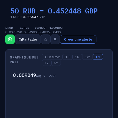
50 RUB =
0.452448
GBP
1 RUB =
0.009049
GBP
1 RUB
10 RUB
100 RUB
1,000 RUB
0.009049
0.090490
0.904896
9.0490
☆
🔔
Partager
Créer une alerte
● En direct
1H
1D
1W
1M
GRAPHIQUE DES
PRIX
1Y
5Y
0.009049
Aug 9, 2026