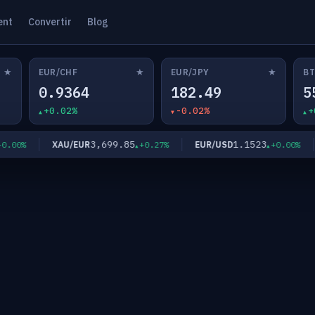
ent
Convertir
Blog
★
★
★
EUR/CHF
EUR/JPY
BT
0.9364
182.49
5
+0.02%
-0.02%
+
3,699.85
1.1523
XAU/EUR
EUR/USD
00%
+0.27%
+0.00%