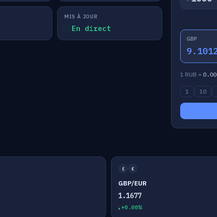
MIS À JOUR
En direct
GBP
9.101
1 RUB =
0.00
1
10
£
€
GBP/EUR
1.1677
+0.00%