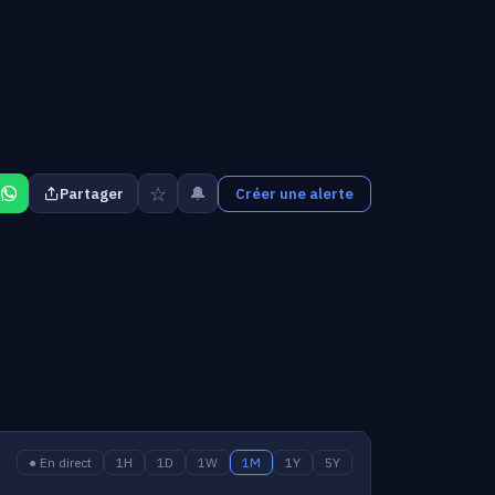
☆
🔔
Partager
Créer une alerte
● En direct
1H
1D
1W
1M
1Y
5Y