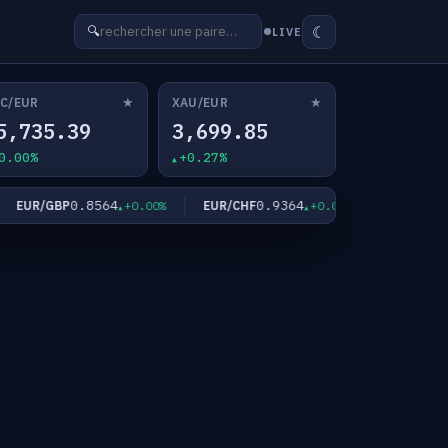
☾
🔍
LIVE
★
★
C/EUR
XAU/EUR
5,735.39
3,699.85
0.00%
+0.27%
0.8564
0.9364
182
EUR/GBP
EUR/CHF
EUR/JPY
+0.00%
+0.02%