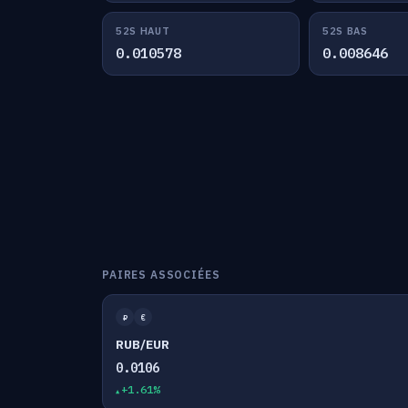
52S HAUT
52S BAS
0.010578
0.008646
PAIRES ASSOCIÉES
₽
€
RUB/EUR
0.0106
+1.61%