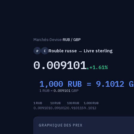
Marchés
›
Devise
›
RUB / GBP
Rouble russe → Livre sterling
₽
£
0.009101
+1.61%
1,000 RUB =
9.1012
G
1 RUB =
0.009101
GBP
1 RUB
10 RUB
100 RUB
1,000 RUB
0.009101
0.091012
0.910115
9.1012
GRAPHIQUE DES PRIX