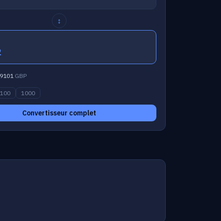
↕
2
9101
GBP
100
1000
Convertisseur complet