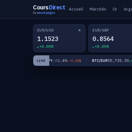
Cours
Direct
Accueil
Marchés
Or
Arg
live
exchanges
★
EUR/USD
EUR/GBP
1.1523
0.8564
+0.00%
+0.00%
364
182.49
55,735.39
EUR/JPY
BTC/EUR
+0.02%
-0.02%
+0.
LIVE