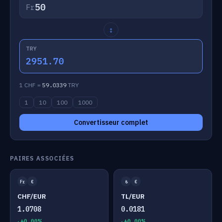
Fr
↕
TRY
2951.70
1 CHF =
59.0339
TRY
1
10
100
1000
Convertisseur complet
PAIRES ASSOCIÉES
Fr
€
₺
€
CHF/EUR
TL/EUR
1.0708
0.0181
+0.00%
+0.00%