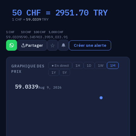
50 CHF =
2951.70
TRY
1 CHF =
59.0339
TRY
1 CHF
10 CHF
100 CHF
1,000 CHF
59.0339
590.34
5903.39
59,033.91
☆
🔔
Partager
Créer une alerte
● En direct
1H
1D
1W
1M
GRAPHIQUE DES
PRIX
1Y
5Y
59.0339
Aug 9, 2026