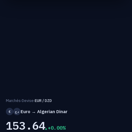
Marchés
›
Devise
›
EUR / DZD
Euro → Algerian Dinar
€
دج
153.64
+0.00%