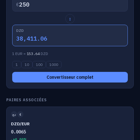
€
↕
DZD
38,411.06
1 EUR =
153.64
DZD
1
10
100
1000
Convertisseur complet
PAIRES ASSOCIÉES
دج
€
DZD/EUR
0.0065
+0.00%