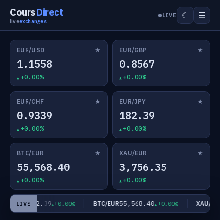
Cours
Direct
☰
☾
LIVE
live
exchanges
★
★
EUR/USD
EUR/GBP
1.1558
0.8567
+0.00%
+0.00%
★
★
EUR/CHF
EUR/JPY
0.9339
182.39
+0.00%
+0.00%
★
★
BTC/EUR
XAU/EUR
55,568.40
3,756.35
+0.00%
+0.00%
182.39
55,568.40
EUR/JPY
BTC/EUR
XAU/EUR
+0.00%
+0.00%
LIVE