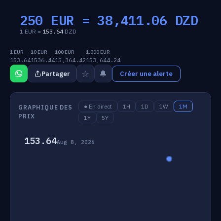
250 EUR =
38,411.06
DZD
1 EUR =
153.64
DZD
1 EUR
10 EUR
100 EUR
1,000 EUR
153.64
1536.44
15,364.42
153,644.24
☆
🔔
Partager
Créer une alerte
● En direct
1H
1D
1W
1M
GRAPHIQUE DES
PRIX
1Y
5Y
153.64
Aug 8, 2026