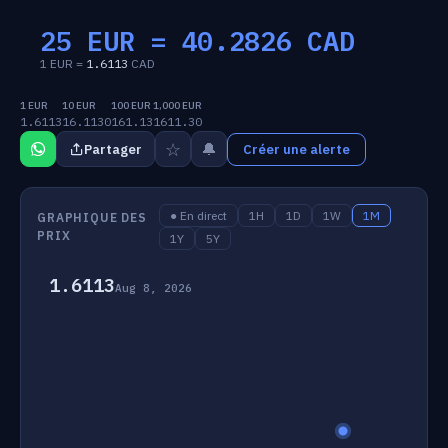
25 EUR =
40.2826
CAD
1 EUR =
1.6113
CAD
1 EUR
10 EUR
100 EUR
1,000 EUR
1.6113
16.1130
161.13
1611.30
☆
🔔
Partager
Créer une alerte
● En direct
1H
1D
1W
1M
GRAPHIQUE DES
PRIX
1Y
5Y
1.6113
Aug 8, 2026