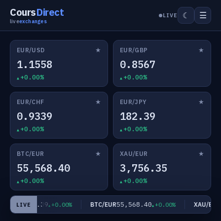
Cours
Direct
☰
☾
LIVE
live
exchanges
★
★
EUR/USD
EUR/GBP
1.1558
0.8567
+0.00%
+0.00%
★
★
EUR/CHF
EUR/JPY
0.9339
182.39
+0.00%
+0.00%
★
★
BTC/EUR
XAU/EUR
55,568.40
3,756.35
+0.00%
+0.00%
182.39
55,568.40
3
UR/JPY
BTC/EUR
XAU/EUR
+0.00%
+0.00%
LIVE