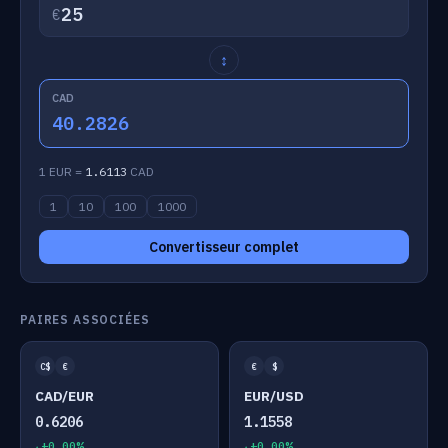
€
↕
CAD
40.2826
1 EUR =
1.6113
CAD
1
10
100
1000
Convertisseur complet
PAIRES ASSOCIÉES
C$
€
€
$
CAD/EUR
EUR/USD
0.6206
1.1558
+0.00%
+0.00%