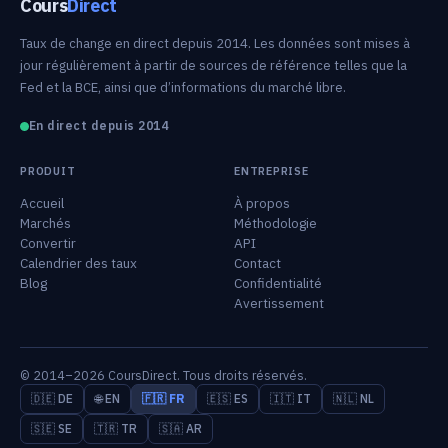
Cours
Direct
Taux de change en direct depuis 2014. Les données sont mises à
jour régulièrement à partir de sources de référence telles que la
Fed et la BCE, ainsi que d’informations du marché libre.
En direct depuis 2014
PRODUIT
ENTREPRISE
Accueil
À propos
Marchés
Méthodologie
Convertir
API
Calendrier des taux
Contact
Blog
Confidentialité
Avertissement
© 2014–2026 CoursDirect. Tous droits réservés.
🇩🇪 DE
🌐 EN
🇫🇷 FR
🇪🇸 ES
🇮🇹 IT
🇳🇱 NL
🇸🇪 SE
🇹🇷 TR
🇸🇦 AR