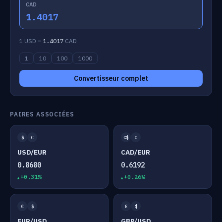
CAD
1.4017
1 USD =
1.4017
CAD
1
10
100
1000
Convertisseur complet
PAIRES ASSOCIÉES
$
€
C$
€
USD/EUR
CAD/EUR
0.8680
0.6192
+0.31%
+0.26%
€
$
£
$
EUR/USD
GBP/USD