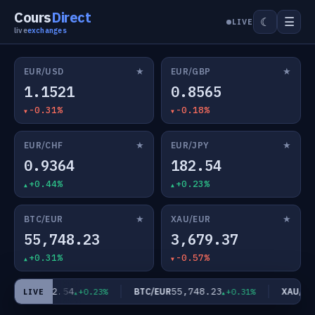
Cours
Direct
☰
☾
LIVE
live
exchanges
★
★
EUR/USD
EUR/GBP
1.1521
0.8565
-0.31%
-0.18%
★
★
EUR/CHF
EUR/JPY
0.9364
182.54
+0.44%
+0.23%
★
★
BTC/EUR
XAU/EUR
55,748.23
3,679.37
+0.31%
-0.57%
182.54
55,748.23
EUR/JPY
BTC/EUR
XAU/EUR
+0.23%
+0.31%
LIVE