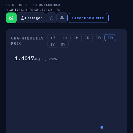
1 USD
10 USD
100 USD
1,000 USD
1.4017
14.0170
140.17
1401.70
☆
🔔
Partager
Créer une alerte
● En direct
1H
1D
1W
1M
GRAPHIQUE DES
PRIX
1Y
5Y
1.4017
Aug 6, 2026