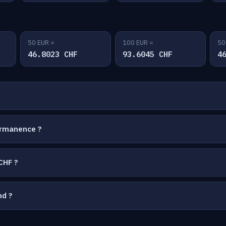
50 EUR =
100 EUR =
50
46.8023 CHF
93.6045 CHF
4
ermanence ?
CHF ?
nd ?