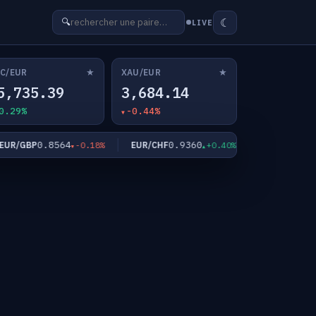
☾
🔍
LIVE
★
★
C/EUR
XAU/EUR
5,735.39
3,684.14
0.29%
-0.44%
0.8564
0.9360
182.5
/GBP
EUR/CHF
EUR/JPY
-0.18%
+0.40%