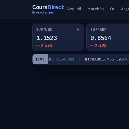
Cours
Direct
Accueil
Marchés
Or
Arg
live
exchanges
★
EUR/USD
EUR/GBP
1.1523
0.8564
-0.29%
-0.18%
0
182.53
55,735.39
EUR/JPY
BTC/EUR
+0.40%
+0.22%
+0.29%
LIVE