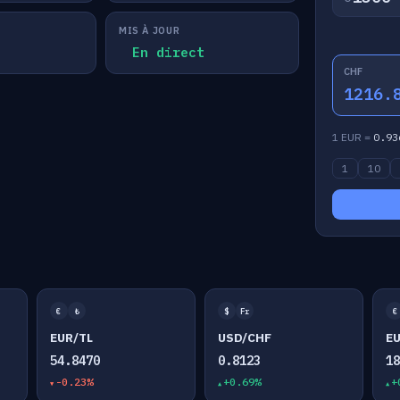
MIS À JOUR
En direct
CHF
1216.
1 EUR =
0.93
1
10
€
₺
$
Fr
€
EUR/TL
USD/CHF
E
54.8470
0.8123
1
-0.23%
+0.69%
+