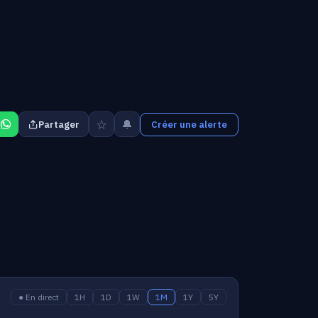
☆
🔔
Partager
Créer une alerte
● En direct
1H
1D
1W
1M
1Y
5Y