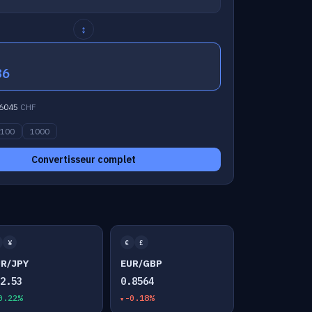
↕
86
6045
CHF
100
1000
Convertisseur complet
¥
€
£
UR/JPY
EUR/GBP
82.53
0.8564
0.22%
-0.18%