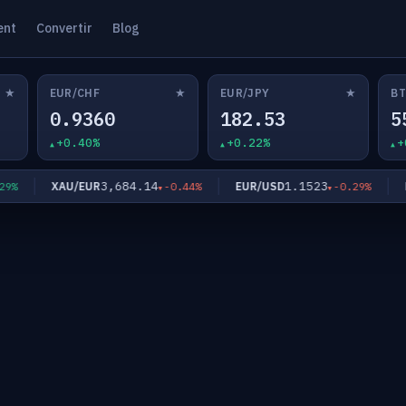
ent
Convertir
Blog
★
★
★
EUR/CHF
EUR/JPY
BT
0.9360
182.53
5
+0.40%
+0.22%
+
3,684.14
1.1523
XAU/EUR
EUR/USD
EUR
-0.44%
-0.29%