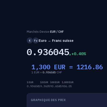
Marchés
›
Devise
›
EUR / CHF
Euro → Franc suisse
€
Fr
0.936045
+0.40%
1,300 EUR =
1216.86
1 EUR =
0.936045
CHF
1 EUR
10 EUR
100 EUR
1,000 EUR
0.936045
9.3605
93.6045
936.05
GRAPHIQUE DES PRIX