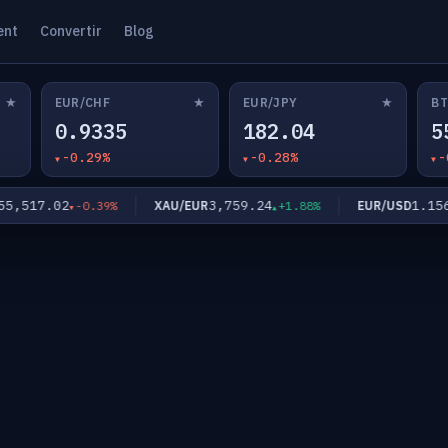
ent
Convertir
Blog
★
★
★
EUR/CHF
EUR/JPY
BT
0.9335
182.04
5
-0.29%
-0.28%
-
,517.02
3,759.24
1.1569
XAU/EUR
EUR/USD
-0.39%
+1.88%