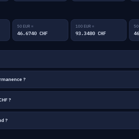
50 EUR =
100 EUR =
50
46.6740 CHF
93.3480 CHF
4
ermanence ?
CHF ?
nd ?