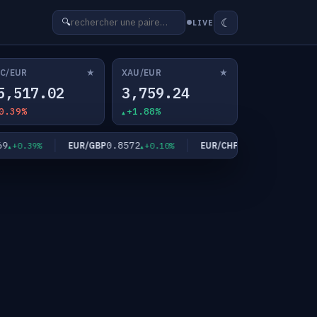
☾
🔍
LIVE
★
★
C/EUR
XAU/EUR
5,517.02
3,759.24
0.39%
+1.88%
0.8572
0.9335
EUR/GBP
EUR/CHF
+0.39%
+0.10%
-0.29%