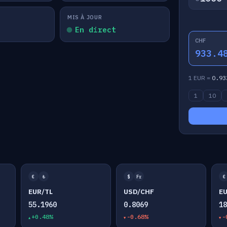
MIS À JOUR
En direct
CHF
933.4
1 EUR =
0.93
1
10
€
₺
$
Fr
€
EUR/TL
USD/CHF
E
55.1960
0.8069
1
+0.48%
-0.68%
-