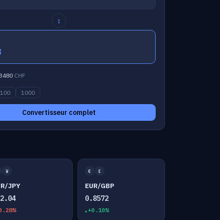
↕
8
3480
CHF
100
1000
Convertisseur complet
¥
€
£
UR/JPY
EUR/GBP
82.04
0.8572
0.28%
+0.10%