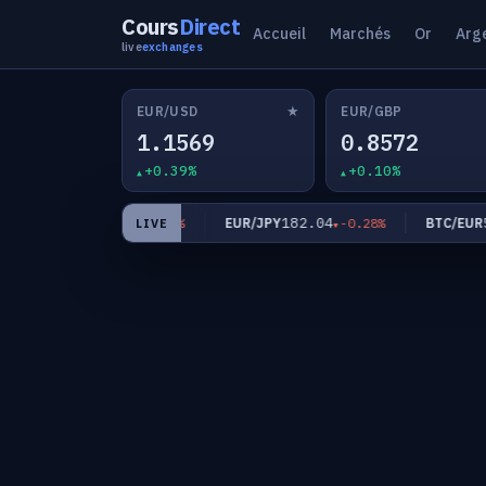
Cours
Direct
Accueil
Marchés
Or
Arg
live
exchanges
★
EUR/USD
EUR/GBP
1.1569
0.8572
+0.39%
+0.10%
0.9335
182.04
55
EUR/CHF
EUR/JPY
BTC/EUR
-0.29%
-0.28%
LIVE