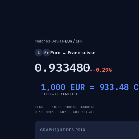
Marchés
›
Devise
›
EUR / CHF
Euro → Franc suisse
€
Fr
0.933480
-0.29%
1,000 EUR =
933.48
C
1 EUR =
0.933480
CHF
1 EUR
10 EUR
100 EUR
1,000 EUR
0.933480
9.3348
93.3480
933.48
GRAPHIQUE DES PRIX