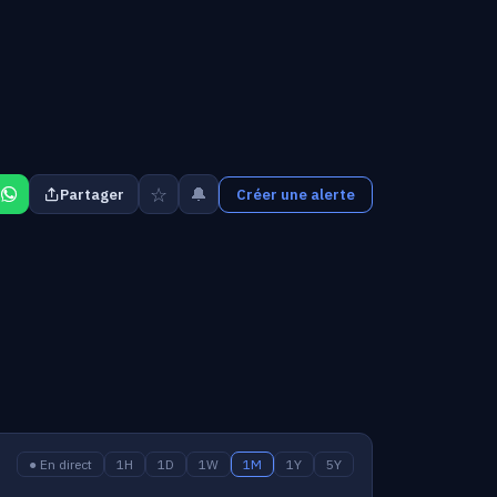
☆
🔔
Partager
Créer une alerte
● En direct
1H
1D
1W
1M
1Y
5Y