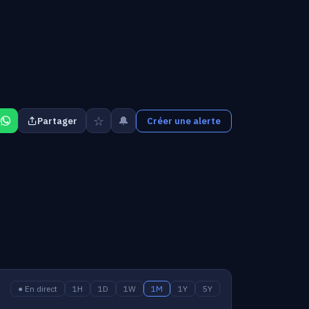
☆
🔔
Partager
Créer une alerte
● En direct
1H
1D
1W
1M
1Y
5Y