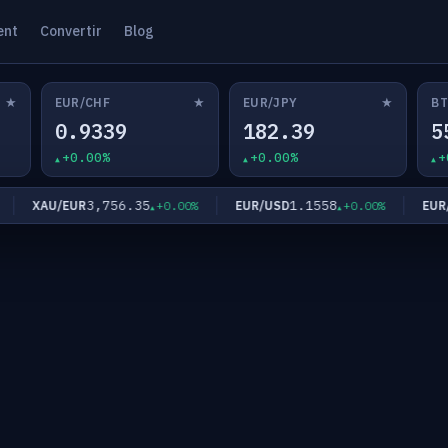
ent
Convertir
Blog
★
★
★
EUR/CHF
EUR/JPY
BT
0.9339
182.39
5
+0.00%
+0.00%
+
3,756.35
1.1558
XAU/EUR
EUR/USD
EUR/GB
+0.00%
+0.00%