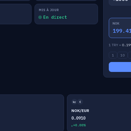
MIS À JOUR
En direct
NOK
199.4
1 TRY =
0.19
1
10
kr
€
NOK/EUR
0.0910
+0.00%