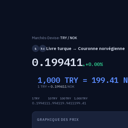
Marchés
›
Devise
›
TRY / NOK
Livre turque → Couronne norvégienne
₺
kr
0.199411
+0.00%
1,000 TRY =
199.41
N
1 TRY =
0.199411
NOK
1 TRY
10 TRY
100 TRY
1,000 TRY
0.199411
1.9941
19.9411
199.41
GRAPHIQUE DES PRIX