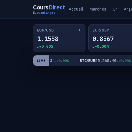
Cours
Direct
Accueil
Marchés
Or
Arg
live
exchanges
★
EUR/USD
EUR/GBP
1.1558
0.8567
+0.00%
+0.00%
182.39
55,568.40
EUR/JPY
BTC/EUR
.00%
+0.00%
+0.00%
LIVE