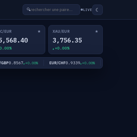
☾
🔍
LIVE
★
★
C/EUR
XAU/EUR
5,568.40
3,756.35
0.00%
+0.00%
0.8567
0.9339
182.39
P
EUR/CHF
EUR/JPY
+0.00%
+0.00%
+0