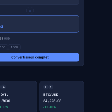
↕
53
55
USD
100
1000
Convertisseur complet
₺
₿
$
SD/TL
BTC/USD
7.7030
64,226.08
0.06%
+0.00%