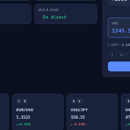
MIS À JOUR
En direct
USD
1345.
1 GBP =
1.34
1
10
€
$
$
¥
$
EUR/USD
USD/JPY
U
1.1523
158.35
4
+0.00%
-0.04%
+