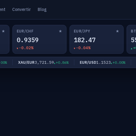
ent
Convertir
Blog
★
★
★
EUR/CHF
EUR/JPY
BT
0.9359
182.47
5
-0.02%
-0.04%
+
3,721.59
1.1523
XAU/EUR
EUR/USD
EU
%
+0.86%
+0.00%