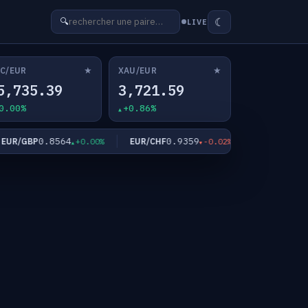
☾
🔍
LIVE
★
★
C/EUR
XAU/EUR
5,735.39
3,721.59
0.00%
+0.86%
0.8564
0.9359
182.4
R/GBP
EUR/CHF
EUR/JPY
+0.00%
-0.02%