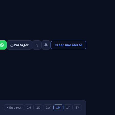
☆
🔔
Partager
Créer une alerte
● En direct
1H
1D
1W
1M
1Y
5Y