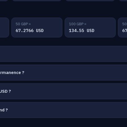
50 GBP =
100 GBP =
50
67.2766 USD
134.55 USD
6
permanence ?
USD ?
nd ?