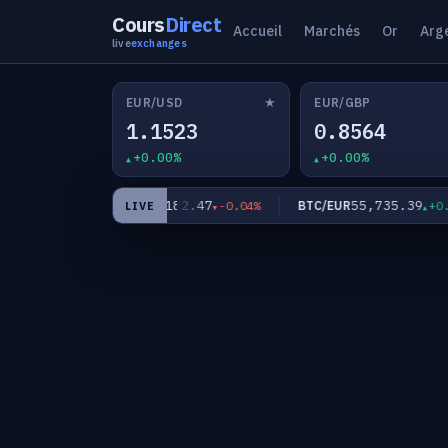
Cours
Direct
Accueil
Marchés
Or
Arg
live
exchanges
★
EUR/USD
EUR/GBP
1.1523
0.8564
+0.00%
+0.00%
9
182.47
55,735.39
EUR/JPY
BTC/EUR
-0.02%
-0.04%
+0.00
LIVE