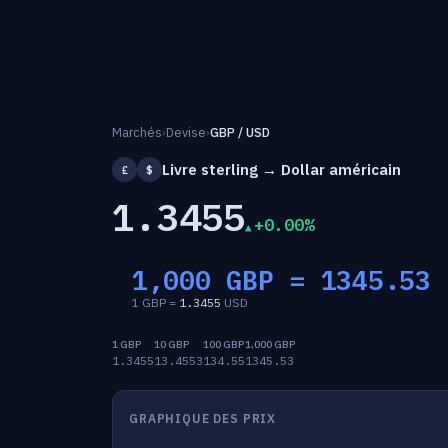
Marchés
›
Devise
›
GBP / USD
Livre sterling → Dollar américain
£
$
1.3455
+0.00%
1,000 GBP =
1345.53
1 GBP =
1.3455
USD
1 GBP
10 GBP
100 GBP
1,000 GBP
1.3455
13.4553
134.55
1345.53
GRAPHIQUE DES PRIX