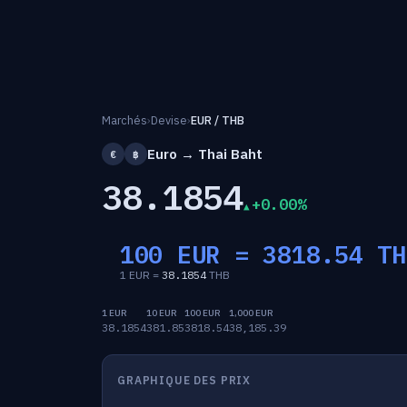
Marchés
›
Devise
›
EUR / THB
Euro → Thai Baht
€
฿
38.1854
+0.00%
100 EUR =
3818.54
TH
1 EUR =
38.1854
THB
1 EUR
10 EUR
100 EUR
1,000 EUR
38.1854
381.85
3818.54
38,185.39
GRAPHIQUE DES PRIX