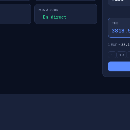
MIS À JOUR
En direct
THB
3818.
1 EUR =
38.1
1
10