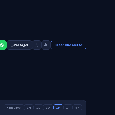
☆
🔔
Partager
Créer une alerte
● En direct
1H
1D
1W
1M
1Y
5Y