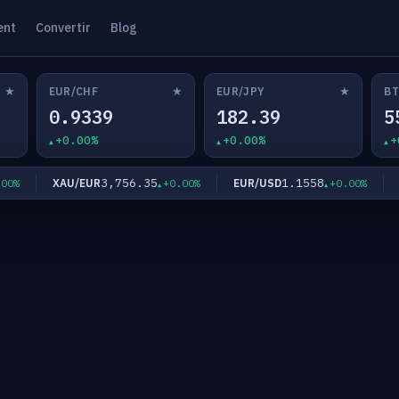
ent
Convertir
Blog
★
★
★
EUR/CHF
EUR/JPY
BT
0.9339
182.39
5
+0.00%
+0.00%
+
3,756.35
1.1558
XAU/EUR
EUR/USD
EU
+0.00%
+0.00%