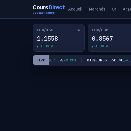
Cours
Direct
Accueil
Marchés
Or
Arg
live
exchanges
★
EUR/USD
EUR/GBP
1.1558
0.8567
+0.00%
+0.00%
9
182.39
55,568.40
EUR/JPY
BTC/EUR
+0.00%
+0.00%
+0.00%
LIVE