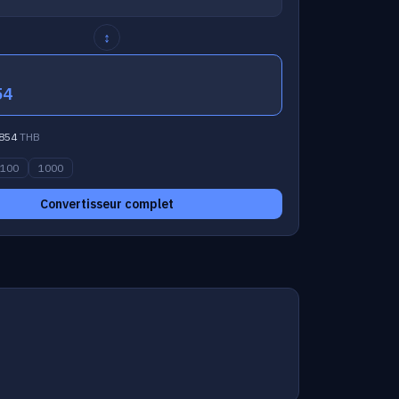
↕
54
854
THB
100
1000
Convertisseur complet