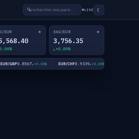
☾
🔍
LIVE
★
★
C/EUR
XAU/EUR
5,568.40
3,756.35
0.00%
+0.00%
0.8567
0.9339
182.3
R/GBP
EUR/CHF
EUR/JPY
+0.00%
+0.00%