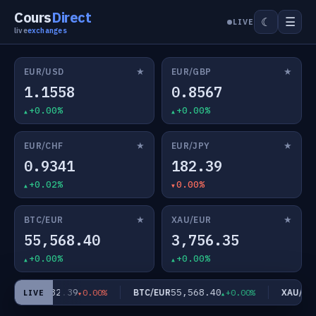
Cours
Direct
☰
☾
LIVE
live
exchanges
★
★
EUR/USD
EUR/GBP
1.1558
0.8567
+0.00%
+0.00%
★
★
EUR/CHF
EUR/JPY
0.9341
182.39
+0.02%
0.00%
★
★
BTC/EUR
XAU/EUR
55,568.40
3,756.35
+0.00%
+0.00%
182.39
55,568.40
EUR/JPY
BTC/EUR
XAU/EUR
0.00%
+0.00%
LIVE