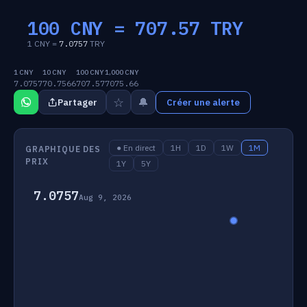
100 CNY =
707.57
TRY
1 CNY =
7.0757
TRY
1 CNY
10 CNY
100 CNY
1,000 CNY
7.0757
70.7566
707.57
7075.66
☆
🔔
Partager
Créer une alerte
● En direct
1H
1D
1W
1M
GRAPHIQUE DES
PRIX
1Y
5Y
7.0757
Aug 9, 2026