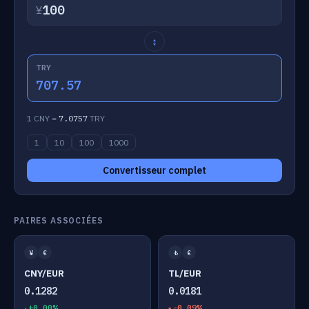
¥
↕
TRY
707.57
1 CNY =
7.0757
TRY
1
10
100
1000
Convertisseur complet
PAIRES ASSOCIÉES
¥
€
₺
€
CNY/EUR
TL/EUR
0.1282
0.0181
+0.00%
-0.09%