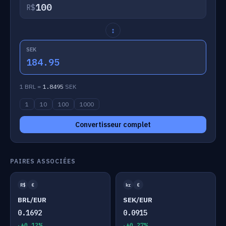
R$
↕
SEK
184.95
1 BRL =
1.8495
SEK
1
10
100
1000
Convertisseur complet
PAIRES ASSOCIÉES
R$
€
kr
€
BRL/EUR
SEK/EUR
0.1692
0.0915
+0.12%
+0.27%