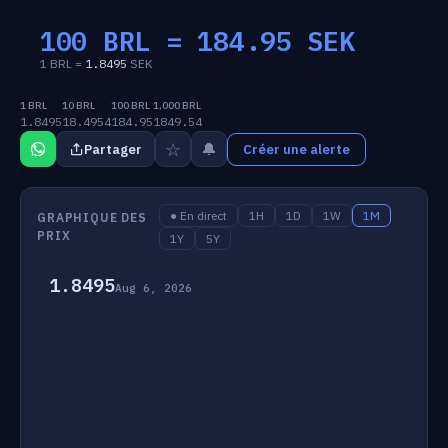
100 BRL =
184.95
SEK
1 BRL =
1.8495
SEK
1 BRL
10 BRL
100 BRL
1,000 BRL
1.8495
18.4954
184.95
1849.54
☆
🔔
Partager
Créer une alerte
● En direct
1H
1D
1W
1M
GRAPHIQUE DES
PRIX
1Y
5Y
1.8495
Aug 6, 2026