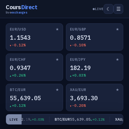
Cours
Direct
☰
☾
LIVE
live
exchanges
★
★
EUR/USD
EUR/GBP
1.1543
0.8571
-0.12%
-0.10%
★
★
EUR/CHF
EUR/JPY
0.9347
182.19
+0.26%
+0.03%
★
★
BTC/EUR
XAU/EUR
55,639.05
3,693.30
+0.12%
-0.20%
182.19
55,639.05
EUR/JPY
BTC/EUR
XAU/EUR
+0.03%
+0.12%
LIVE