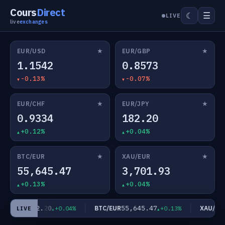
Cours
Direct
☰
☾
LIVE
live
exchanges
★
★
EUR/USD
EUR/GBP
1.1542
0.8573
-0.13%
-0.07%
★
★
EUR/CHF
EUR/JPY
0.9334
182.20
+0.12%
+0.04%
★
★
BTC/EUR
XAU/EUR
55,645.47
3,701.93
+0.13%
+0.04%
182.20
55,645.47
EUR/JPY
BTC/EUR
XAU/EUR
+0.04%
+0.13%
LIVE