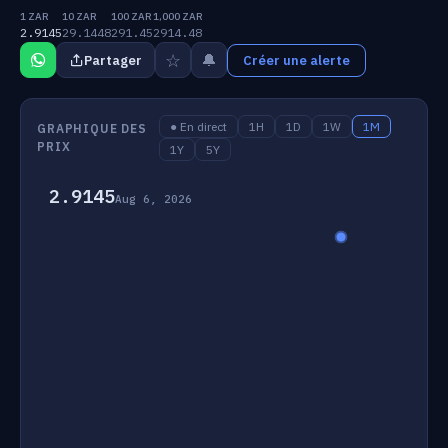
1 ZAR
10 ZAR
100 ZAR
1,000 ZAR
2.9145
29.1448
291.45
2914.48
☆
🔔
Partager
Créer une alerte
● En direct
1H
1D
1W
1M
GRAPHIQUE DES
PRIX
1Y
5Y
2.9145
Aug 6, 2026