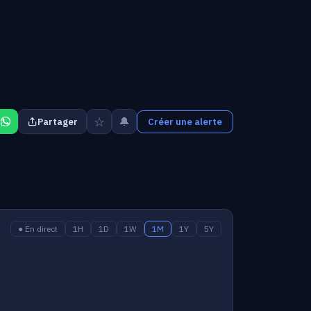
☆
🔔
Partager
Créer une alerte
● En direct
1H
1D
1W
1M
1Y
5Y