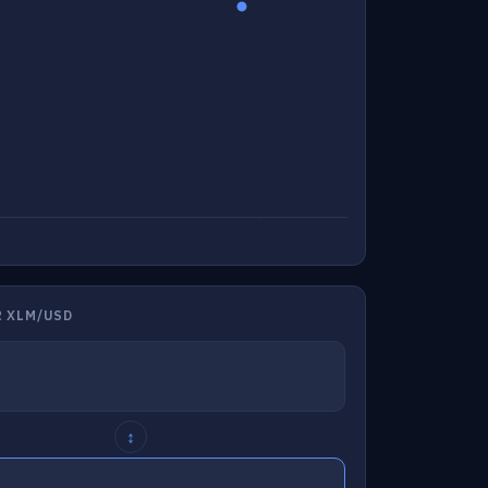
 XLM/USD
↕