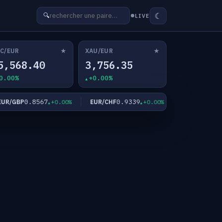
☾
🔍
LIVE
★
★
C/EUR
XAU/EUR
5,568.40
3,756.35
0.00%
+0.00%
0.8567
0.9339
182.39
/GBP
EUR/CHF
EUR/JPY
+0.00%
+0.00%