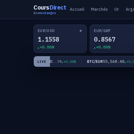
Cours
Direct
Accueil
Marchés
Or
Arg
live
exchanges
★
EUR/USD
EUR/GBP
1.1558
0.8567
+0.00%
+0.00%
182.39
55,568.40
EUR/JPY
BTC/EUR
+0.00%
+0.00%
+0.00%
LIVE