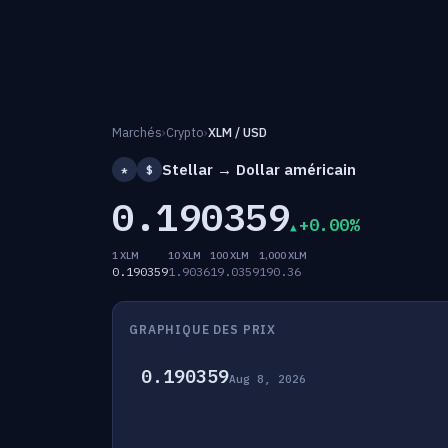
Marchés
›
Crypto
›
XLM / USD
Stellar → Dollar américain
*
$
0.190359
+0.00%
1 XLM
10 XLM
100 XLM
1,000 XLM
0.190359
1.9036
19.0359
190.36
GRAPHIQUE DES PRIX
0.190359
Aug 8, 2026