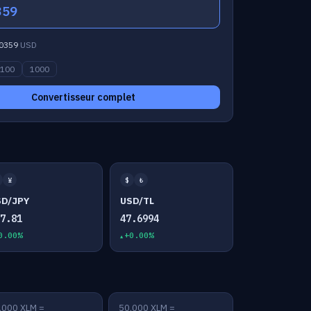
359
0359
USD
100
1000
Convertisseur complet
¥
$
₺
SD/JPY
USD/TL
57.81
47.6994
0.00%
+0.00%
,000 XLM =
50,000 XLM =