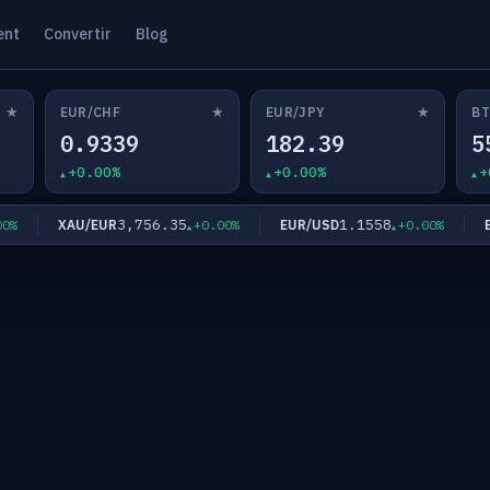
ent
Convertir
Blog
★
★
★
EUR/CHF
EUR/JPY
BT
0.9339
182.39
5
+0.00%
+0.00%
+
3,756.35
1.1558
XAU/EUR
EUR/USD
EUR
+0.00%
+0.00%