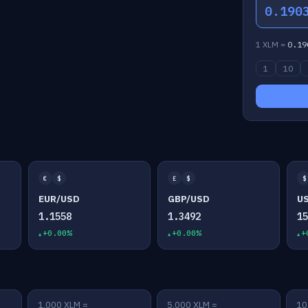
0.190
1 XLM =
0.19
1
10
€
$
£
$
$
EUR/USD
GBP/USD
U
1.1558
1.3492
1
+0.00%
+0.00%
+
1,000 XLM =
5,000 XLM =
10