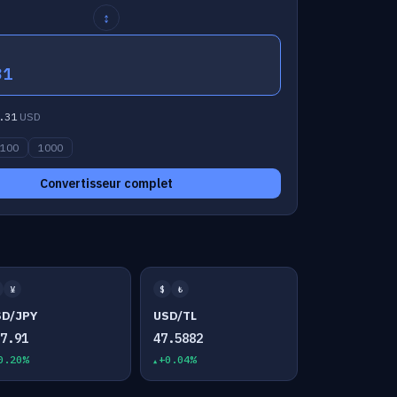
↕
31
.31
USD
100
1000
Convertisseur complet
¥
$
₺
SD/JPY
USD/TL
57.91
47.5882
0.20%
+0.04%