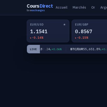
Cours
Direct
Accueil
Marchés
Or
Arg
live
exchanges
★
EUR/USD
EUR/GBP
1.1541
0.8567
-0.14%
-0.15%
3
182.24
55,651.89
EUR/JPY
BTC/EUR
+0.22%
+0.06%
+0.14%
LIVE