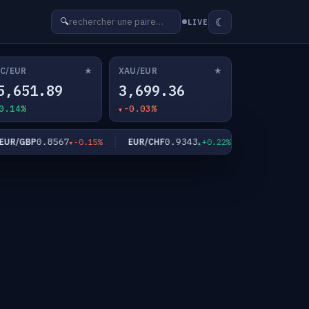
☾
🔍
LIVE
★
★
C/EUR
XAU/EUR
5,651.89
3,699.36
0.14%
-0.03%
0.8567
0.9343
182.2
/GBP
EUR/CHF
EUR/JPY
-0.15%
+0.22%