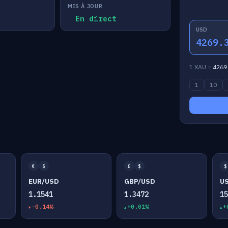
MIS À JOUR
En direct
USD
4269.
1 XAU =
4269
1
10
€
$
£
$
$
EUR/USD
GBP/USD
U
1.1541
1.3472
1
-0.14%
+0.01%
+