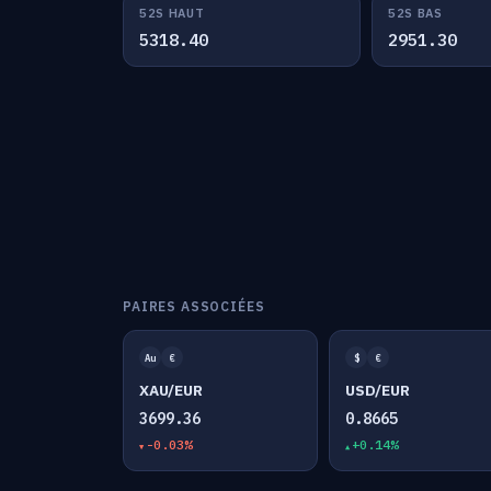
52S HAUT
52S BAS
5318.40
2951.30
PAIRES ASSOCIÉES
Au
€
$
€
XAU/EUR
USD/EUR
3699.36
0.8665
-0.03%
+0.14%