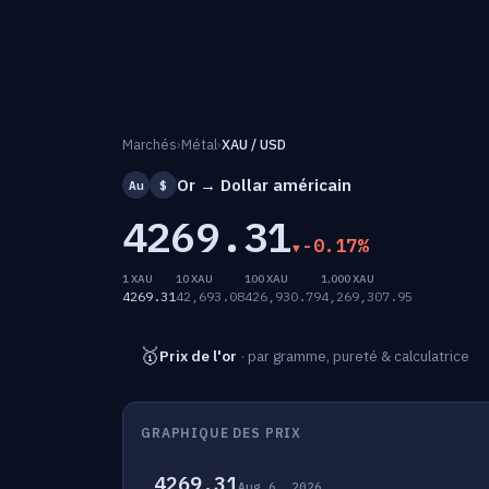
Marchés
›
Métal
›
XAU / USD
Or → Dollar américain
Au
$
4269.31
-0.17%
1 XAU
10 XAU
100 XAU
1,000 XAU
4269.31
42,693.08
426,930.79
4,269,307.95
🥇
Prix de l'or
· par gramme, pureté & calculatrice
GRAPHIQUE DES PRIX
4269.31
Aug 6, 2026