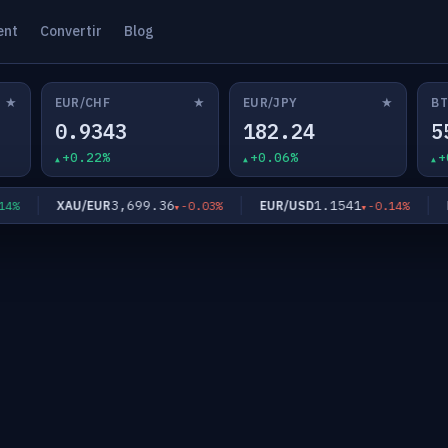
ent
Convertir
Blog
★
★
★
EUR/CHF
EUR/JPY
BT
0.9343
182.24
5
+0.22%
+0.06%
+
3,699.36
1.1541
XAU/EUR
EUR/USD
EUR
-0.03%
-0.14%