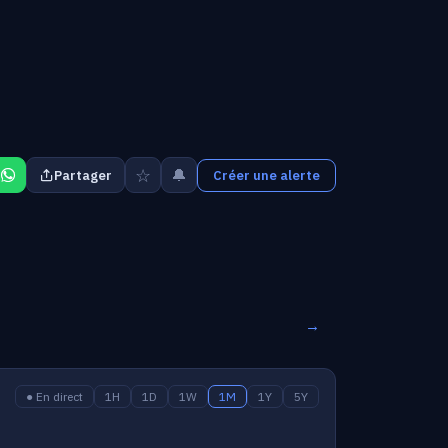
☆
🔔
Partager
Créer une alerte
→
● En direct
1H
1D
1W
1M
1Y
5Y