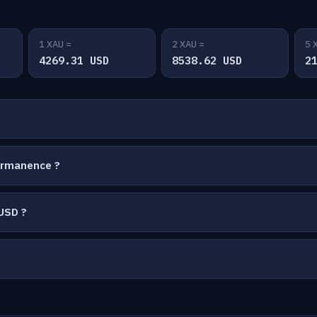
1 XAU =
2 XAU =
5 
4269.31 USD
8538.62 USD
2
ermanence ?
USD ?