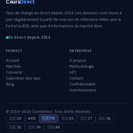
Cours
Direct
Taux de change en direct depuis 2014. Les données sont mises à
jour régulièrement à partir de sources de référence telles que la
Fed et la BCE, ainsi que d’informations du marché libre.
En direct depuis 2014
PRODUIT
ENTREPRISE
Accueil
À propos
Marchés
Méthodologie
Convertir
API
Calendrier des taux
Contact
Blog
Confidentialité
Avertissement
© 2014–2026 CoursDirect. Tous droits réservés.
🇩🇪 DE
🌐 EN
🇫🇷 FR
🇪🇸 ES
🇮🇹 IT
🇳🇱 NL
🇸🇪 SE
🇹🇷 TR
🇸🇦 AR