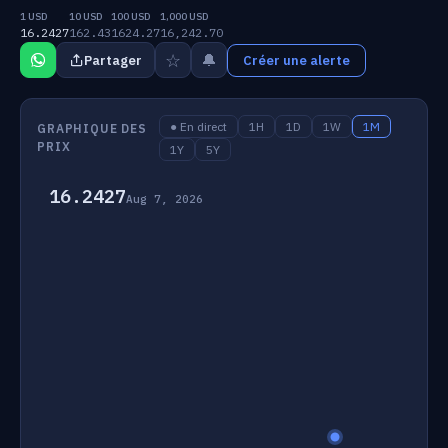
1 USD
10 USD
100 USD
1,000 USD
16.2427
162.43
1624.27
16,242.70
☆
🔔
Partager
Créer une alerte
● En direct
1H
1D
1W
1M
GRAPHIQUE DES
PRIX
1Y
5Y
16.2427
Aug 7, 2026