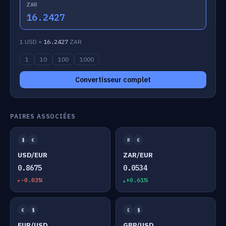
ZAR
16.2427
1 USD =
16.2427
ZAR
1
10
100
1000
Convertisseur complet
PAIRES ASSOCIÉES
$
€
R
€
USD/EUR
ZAR/EUR
0.8675
0.0534
-0.03%
+0.61%
€
$
£
$
EUR/USD
GBP/USD