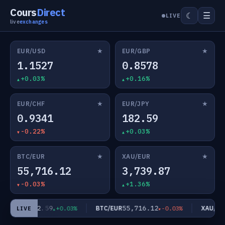
Cours
Direct
☰
☾
LIVE
live
exchanges
★
★
EUR/USD
EUR/GBP
1.1527
0.8578
+0.03%
+0.16%
★
★
EUR/CHF
EUR/JPY
0.9341
182.59
-0.22%
+0.03%
★
★
BTC/EUR
XAU/EUR
55,716.12
3,739.87
-0.03%
+1.36%
182.59
55,716.12
EUR/JPY
BTC/EUR
XAU/EUR
+0.03%
-0.03%
LIVE