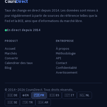
Cours
Direct
Taux de change en direct depuis 2014. Les données sont mises à
jour régulièrement à partir de sources de référence telles que la
Fed et la BCE, ainsi que d’informations du marché libre.
En direct depuis 2014
PRODUIT
ENTREPRISE
Accueil
À propos
Marchés
Méthodologie
Convertir
API
Calendrier des taux
Contact
Blog
Confidentialité
Avertissement
© 2014–2026 CoursDirect. Tous droits réservés.
🇩🇪 DE
🌐 EN
🇫🇷 FR
🇪🇸 ES
🇮🇹 IT
🇳🇱 NL
🇸🇪 SE
🇹🇷 TR
🇸🇦 AR