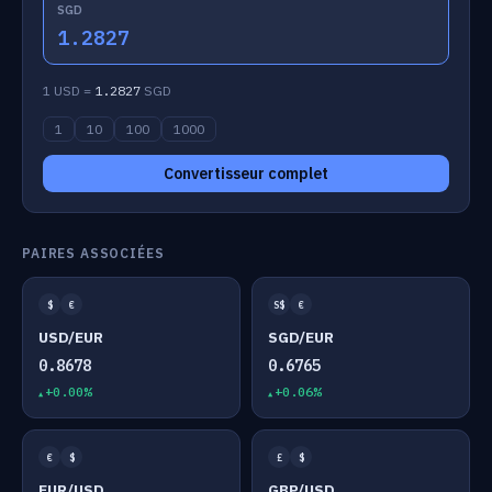
SGD
1.2827
1 USD =
1.2827
SGD
1
10
100
1000
Convertisseur complet
PAIRES ASSOCIÉES
$
€
S$
€
USD/EUR
SGD/EUR
0.8678
0.6765
+0.00%
+0.06%
€
$
£
$
EUR/USD
GBP/USD