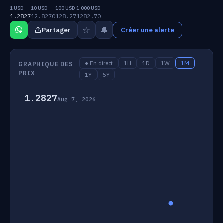
1 USD
10 USD
100 USD
1,000 USD
1.2827
12.8270
128.27
1282.70
☆
🔔
Partager
Créer une alerte
● En direct
1H
1D
1W
1M
GRAPHIQUE DES
PRIX
1Y
5Y
1.2827
Aug 7, 2026