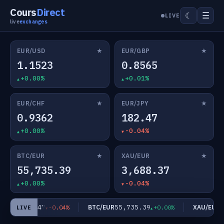
Cours
Direct
☰
☾
LIVE
live
exchanges
★
★
EUR/USD
EUR/GBP
1.1523
0.8565
+0.00%
+0.01%
★
★
EUR/CHF
EUR/JPY
0.9362
182.47
+0.00%
-0.04%
★
★
BTC/EUR
XAU/EUR
55,735.39
3,688.37
+0.00%
-0.04%
182.47
55,735.39
3,
R/JPY
BTC/EUR
XAU/EUR
-0.04%
+0.00%
LIVE