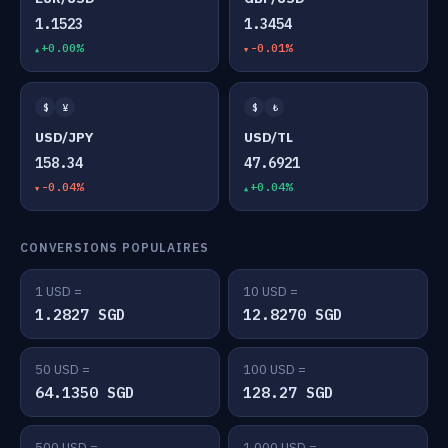
1.1523
1.3454
+0.00%
-0.01%
$
¥
$
₺
USD/JPY
USD/TL
158.34
47.6921
-0.04%
+0.04%
CONVERSIONS POPULAIRES
1 USD =
10 USD =
1.2827 SGD
12.8270 SGD
50 USD =
100 USD =
64.1350 SGD
128.27 SGD
500 USD =
1,000 USD =