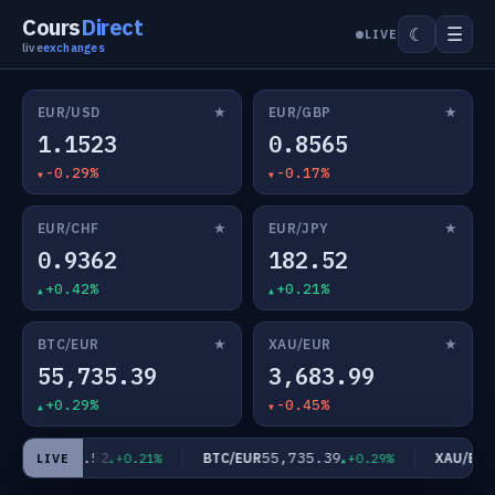
Cours
Direct
☰
☾
LIVE
live
exchanges
★
★
EUR/USD
EUR/GBP
1.1523
0.8565
-0.29%
-0.17%
★
★
EUR/CHF
EUR/JPY
0.9362
182.52
+0.42%
+0.21%
★
★
BTC/EUR
XAU/EUR
55,735.39
3,683.99
+0.29%
-0.45%
182.52
55,735.39
3
UR/JPY
BTC/EUR
XAU/EUR
+0.21%
+0.29%
LIVE