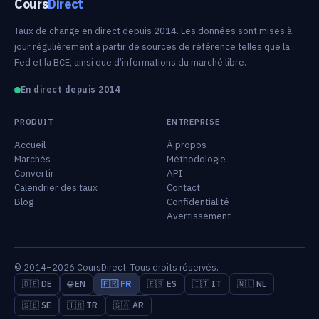
Cours
Direct
Taux de change en direct depuis 2014. Les données sont mises à
jour régulièrement à partir de sources de référence telles que la
Fed et la BCE, ainsi que d’informations du marché libre.
En direct depuis 2014
PRODUIT
ENTREPRISE
Accueil
À propos
Marchés
Méthodologie
Convertir
API
Calendrier des taux
Contact
Blog
Confidentialité
Avertissement
© 2014–2026 CoursDirect. Tous droits réservés.
🇩🇪 DE
🌐 EN
🇫🇷 FR
🇪🇸 ES
🇮🇹 IT
🇳🇱 NL
🇸🇪 SE
🇹🇷 TR
🇸🇦 AR