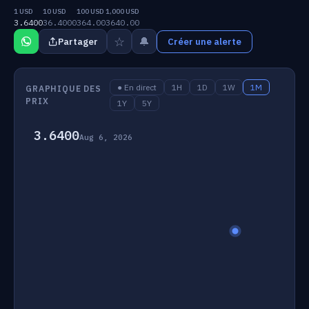
1 USD
10 USD
100 USD
1,000 USD
3.6400
36.4000
364.00
3640.00
☆
🔔
Partager
Créer une alerte
● En direct
1H
1D
1W
1M
GRAPHIQUE DES
PRIX
1Y
5Y
3.6400
Aug 6, 2026