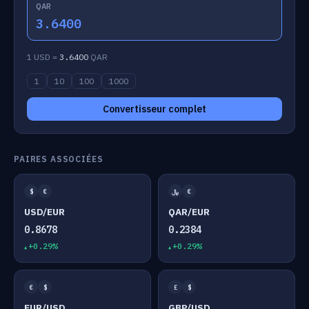
QAR
3.6400
1 USD =
3.6400
QAR
1
10
100
1000
Convertisseur complet
PAIRES ASSOCIÉES
$
€
﷼
€
USD/EUR
QAR/EUR
0.8678
0.2384
+0.29%
+0.29%
€
$
£
$
EUR/USD
GBP/USD