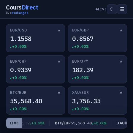
Cours
Direct
☰
☾
LIVE
live
exchanges
★
★
EUR/USD
EUR/GBP
1.1558
0.8567
+0.00%
+0.00%
★
★
EUR/CHF
EUR/JPY
0.9339
182.39
+0.00%
+0.00%
★
★
BTC/EUR
XAU/EUR
55,568.40
3,756.35
+0.00%
+0.00%
182.39
55,568.40
3
UR/JPY
BTC/EUR
XAU/EUR
+0.00%
+0.00%
LIVE