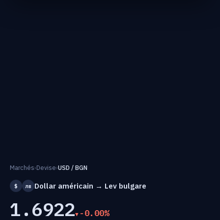
Marchés
›
Devise
›
USD / BGN
Dollar américain → Lev bulgare
$
лв
1.6922
-0.00%