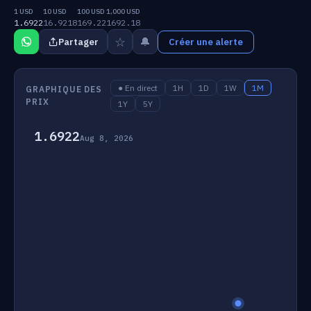
1 USD
10 USD
100 USD
1,000 USD
1.6922
16.9218
169.22
1692.18
☆
🔔
Partager
Créer une alerte
● En direct
1H
1D
1W
1M
GRAPHIQUE DES
PRIX
1Y
5Y
1.6922
Aug 8, 2026