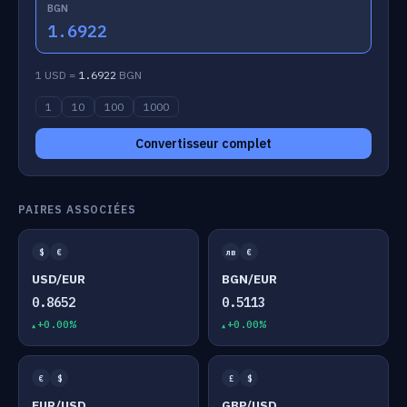
BGN
1.6922
1 USD =
1.6922
BGN
1
10
100
1000
Convertisseur complet
PAIRES ASSOCIÉES
$
€
лв
€
USD/EUR
BGN/EUR
0.8652
0.5113
+0.00%
+0.00%
€
$
£
$
EUR/USD
GBP/USD