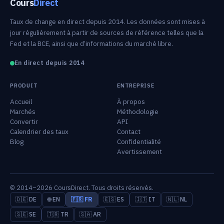
Cours
Direct
Taux de change en direct depuis 2014. Les données sont mises à
jour régulièrement à partir de sources de référence telles que la
Fed et la BCE, ainsi que d’informations du marché libre.
En direct depuis 2014
PRODUIT
ENTREPRISE
Accueil
À propos
Marchés
Méthodologie
Convertir
API
Calendrier des taux
Contact
Blog
Confidentialité
Avertissement
© 2014–2026 CoursDirect. Tous droits réservés.
🇩🇪 DE
🌐 EN
🇫🇷 FR
🇪🇸 ES
🇮🇹 IT
🇳🇱 NL
🇸🇪 SE
🇹🇷 TR
🇸🇦 AR