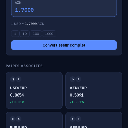
AZN
1.7000
1 USD =
1.7000
AZN
1
10
100
1000
Convertisseur complet
PAIRES ASSOCIÉES
$
€
₼
€
USD/EUR
AZN/EUR
0.8654
0.5091
+0.01%
+0.01%
€
$
£
$
EUR/USD
GBP/USD