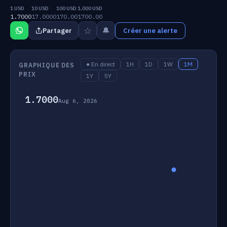
1 USD
10 USD
100 USD
1,000 USD
1.7000
17.0000
170.00
1700.00
☆
🔔
Partager
Créer une alerte
● En direct
1H
1D
1W
1M
GRAPHIQUE DES
PRIX
1Y
5Y
1.7000
Aug 6, 2026