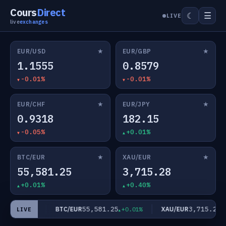
Cours
Direct
☰
☾
LIVE
live
exchanges
★
★
EUR/USD
EUR/GBP
1.1555
0.8579
-0.01%
-0.01%
★
★
EUR/CHF
EUR/JPY
0.9318
182.15
-0.05%
+0.01%
★
★
BTC/EUR
XAU/EUR
55,581.25
3,715.28
+0.01%
+0.40%
15
55,581.25
3,715.28
BTC/EUR
XAU/EUR
+0.01%
+0.01%
+0
LIVE