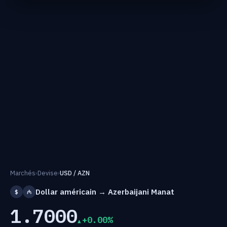
Marchés
›
Devise
›
USD / AZN
Dollar américain → Azerbaijani Manat
$
₼
1.7000
+0.00%