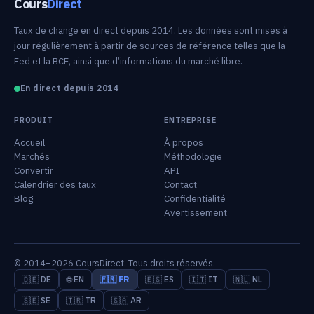
Cours
Direct
Taux de change en direct depuis 2014. Les données sont mises à
jour régulièrement à partir de sources de référence telles que la
Fed et la BCE, ainsi que d’informations du marché libre.
En direct depuis 2014
PRODUIT
ENTREPRISE
Accueil
À propos
Marchés
Méthodologie
Convertir
API
Calendrier des taux
Contact
Blog
Confidentialité
Avertissement
© 2014–2026 CoursDirect. Tous droits réservés.
🇩🇪 DE
🌐 EN
🇫🇷 FR
🇪🇸 ES
🇮🇹 IT
🇳🇱 NL
🇸🇪 SE
🇹🇷 TR
🇸🇦 AR