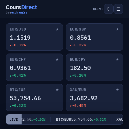
Cours
Direct
☰
☾
LIVE
live
exchanges
★
★
EUR/USD
EUR/GBP
1.1519
0.8561
-0.32%
-0.22%
★
★
EUR/CHF
EUR/JPY
0.9361
182.50
+0.41%
+0.20%
★
★
BTC/EUR
XAU/EUR
55,754.66
3,682.92
+0.32%
-0.48%
182.50
55,754.66
EUR/JPY
BTC/EUR
XAU/EUR
+0.20%
+0.32%
LIVE