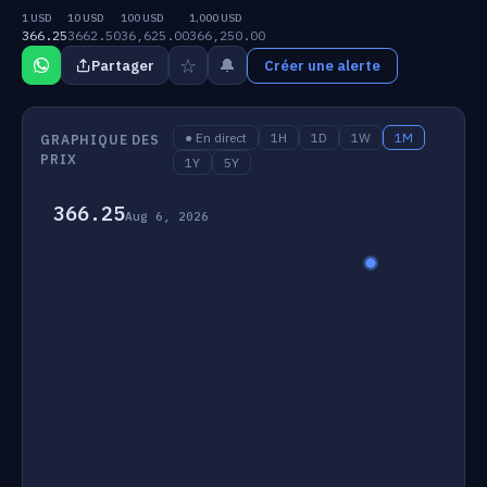
1 USD
10 USD
100 USD
1,000 USD
366.25
3662.50
36,625.00
366,250.00
☆
🔔
Partager
Créer une alerte
● En direct
1H
1D
1W
1M
GRAPHIQUE DES
PRIX
1Y
5Y
366.25
Aug 6, 2026