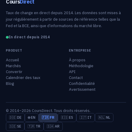
Cours
Direct
Taux de change en direct depuis 2014. Les données sont mises à
jour régulièrement à partir de sources de référence telles que la
Fed et la BCE, ainsi que d’informations du marché libre.
En direct depuis 2014
PRODUIT
ENTREPRISE
Accueil
À propos
Marchés
Méthodologie
Convertir
API
Calendrier des taux
Contact
Blog
Confidentialité
Avertissement
© 2014–2026 CoursDirect. Tous droits réservés.
🇩🇪 DE
🌐 EN
🇫🇷 FR
🇪🇸 ES
🇮🇹 IT
🇳🇱 NL
🇸🇪 SE
🇹🇷 TR
🇸🇦 AR