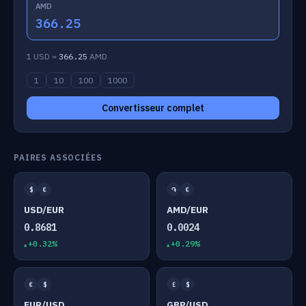
AMD
366.25
1 USD =
366.25
AMD
1
10
100
1000
Convertisseur complet
PAIRES ASSOCIÉES
$
€
֏
€
USD/EUR
AMD/EUR
0.8681
0.0024
+0.32%
+0.29%
€
$
£
$
EUR/USD
GBP/USD