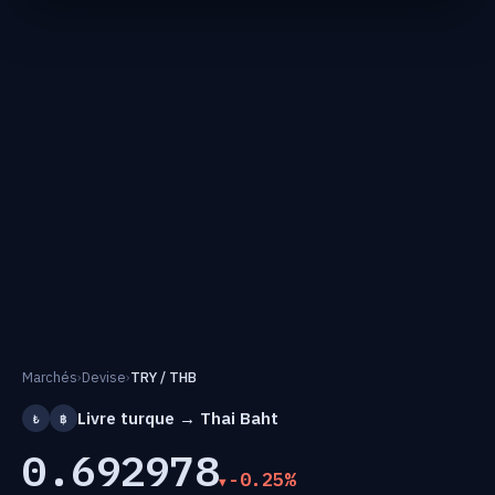
Marchés
›
Devise
›
TRY / THB
Livre turque → Thai Baht
₺
฿
0.692978
-0.25%