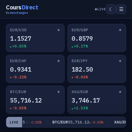
Cours
Direct
☰
☾
LIVE
live
exchanges
★
★
EUR/USD
EUR/GBP
1.1527
0.8579
+0.03%
+0.17%
★
★
EUR/CHF
EUR/JPY
0.9341
182.50
-0.22%
-0.02%
★
★
BTC/EUR
XAU/EUR
55,716.12
3,746.17
-0.03%
+1.53%
182.50
55,716.12
3,
R/JPY
BTC/EUR
XAU/EUR
-0.02%
-0.03%
LIVE