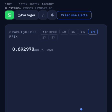
1 TRY
10 TRY
100 TRY
1,000 TRY
0.692978
6.9298
69.2978
692.98
☆
🔔
Partager
Créer une alerte
● En direct
1H
1D
1W
1M
GRAPHIQUE DES
PRIX
1Y
5Y
0.692978
Aug 7, 2026