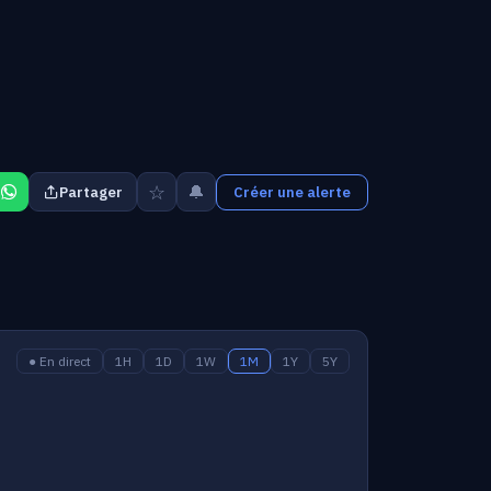
☆
🔔
Partager
Créer une alerte
● En direct
1H
1D
1W
1M
1Y
5Y