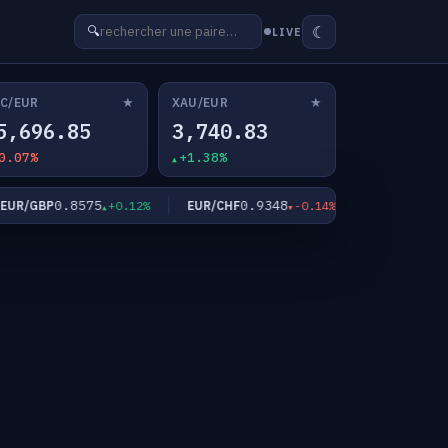
☾
🔍
LIVE
★
★
C/EUR
XAU/EUR
5,696.85
3,740.83
0.07%
+1.38%
0.8575
0.9348
182.5
R/GBP
EUR/CHF
EUR/JPY
+0.12%
-0.14%