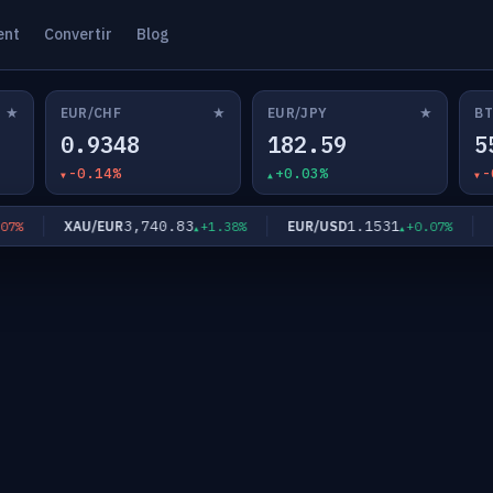
ent
Convertir
Blog
★
★
★
EUR/CHF
EUR/JPY
BT
0.9348
182.59
5
-0.14%
+0.03%
-
3,740.83
1.1531
XAU/EUR
EUR/USD
EU
+1.38%
+0.07%