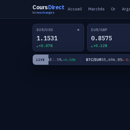
Cours
Direct
Accueil
Marchés
Or
Arg
live
exchanges
★
EUR/USD
EUR/GBP
1.1531
0.8575
+0.07%
+0.12%
8
182.59
55,696.85
EUR/JPY
BTC/EUR
-0.14%
+0.03%
-0.07%
LIVE