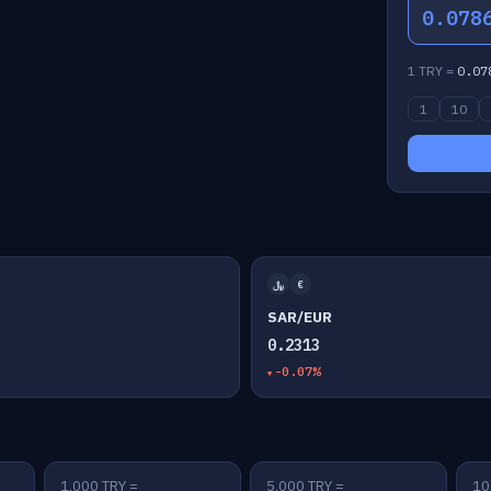
0.078
1 TRY =
0.07
1
10
﷼
€
SAR/EUR
0.2313
-0.07%
1,000 TRY =
5,000 TRY =
10