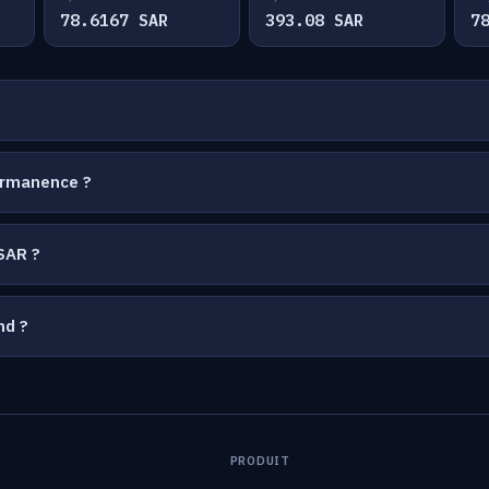
78.6167 SAR
393.08 SAR
7
ermanence ?
SAR ?
nd ?
PRODUIT