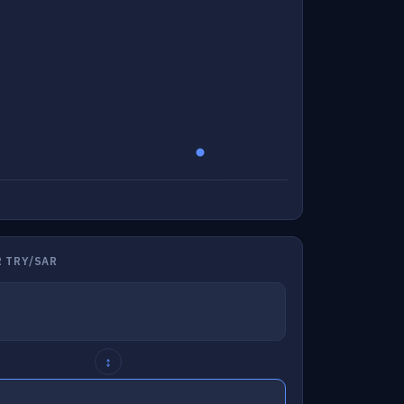
 TRY/SAR
↕