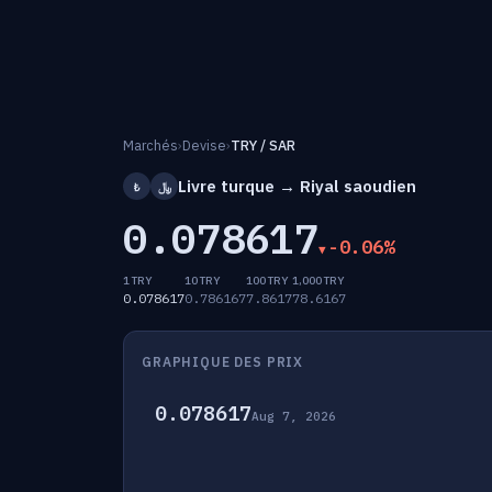
Marchés
›
Devise
›
TRY / SAR
Livre turque → Riyal saoudien
₺
﷼
0.078617
-0.06%
1 TRY
10 TRY
100 TRY
1,000 TRY
0.078617
0.786167
7.8617
78.6167
GRAPHIQUE DES PRIX
0.078617
Aug 7, 2026