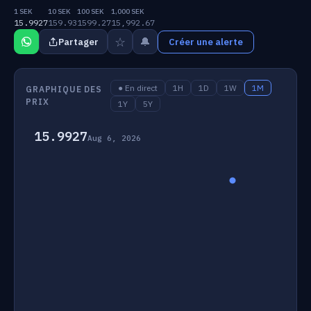
1 SEK
10 SEK
100 SEK
1,000 SEK
15.9927
159.93
1599.27
15,992.67
☆
🔔
Partager
Créer une alerte
● En direct
1H
1D
1W
1M
GRAPHIQUE DES
PRIX
1Y
5Y
15.9927
Aug 6, 2026