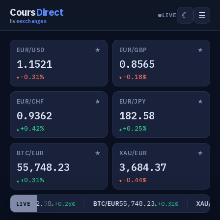
Cours
Direct
☰
☾
LIVE
live
exchanges
★
★
EUR/USD
EUR/GBP
1.1521
0.8565
-0.31%
-0.18%
★
★
EUR/CHF
EUR/JPY
0.9362
182.58
+0.42%
+0.25%
★
★
BTC/EUR
XAU/EUR
55,748.23
3,684.37
+0.31%
-0.44%
182.58
55,748.23
EUR/JPY
BTC/EUR
XAU/EUR
+0.25%
+0.31%
LIVE