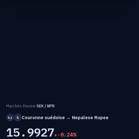
Marchés
›
Devise
›
SEK / NPR
Couronne suédoise → Nepalese Rupee
kr
₨
15.9927
-0.24%