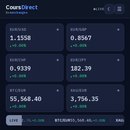
Cours
Direct
☰
☾
LIVE
live
exchanges
★
★
EUR/USD
EUR/GBP
1.1558
0.8567
+0.00%
+0.00%
★
★
EUR/CHF
EUR/JPY
0.9339
182.39
+0.00%
+0.00%
★
★
BTC/EUR
XAU/EUR
55,568.40
3,756.35
+0.00%
+0.00%
182.39
55,568.40
EUR/JPY
BTC/EUR
XAU/EUR
+0.00%
+0.00%
LIVE