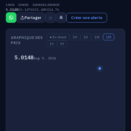
1 NOK
10 NOK
100 NOK
1,000 NOK
5.0148
50.1476
501.48
5014.76
☆
🔔
Partager
Créer une alerte
● En direct
1H
1D
1W
1M
GRAPHIQUE DES
PRIX
1Y
5Y
5.0148
Aug 9, 2026