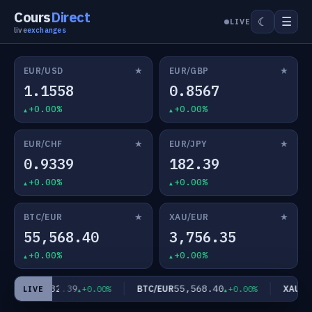
Cours
Direct
☰
☾
LIVE
live
exchanges
★
★
EUR/USD
EUR/GBP
1.1558
0.8567
+0.00%
+0.00%
★
★
EUR/CHF
EUR/JPY
0.9339
182.39
+0.00%
+0.00%
★
★
BTC/EUR
XAU/EUR
55,568.40
3,756.35
+0.00%
+0.00%
182.39
55,568.40
EUR/JPY
BTC/EUR
XAU/EU
+0.00%
+0.00%
LIVE