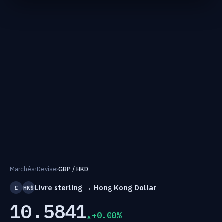
Marchés
›
Devise
›
GBP / HKD
Livre sterling → Hong Kong Dollar
£
HK$
10.5841
+0.00%