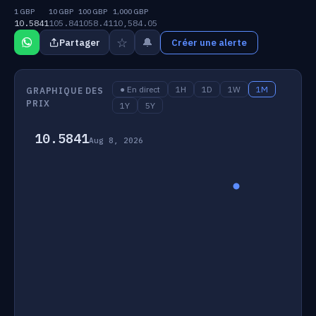
1 GBP
10 GBP
100 GBP
1,000 GBP
10.5841
105.84
1058.41
10,584.05
☆
🔔
Partager
Créer une alerte
● En direct
1H
1D
1W
1M
GRAPHIQUE DES
PRIX
1Y
5Y
10.5841
Aug 8, 2026