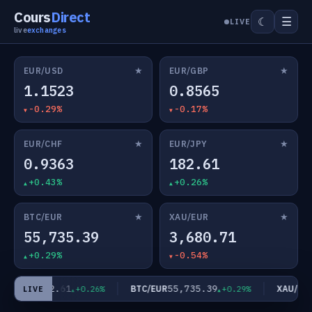
Cours
Direct
☰
☾
LIVE
live
exchanges
★
★
EUR/USD
EUR/GBP
1.1523
0.8565
-0.29%
-0.17%
★
★
EUR/CHF
EUR/JPY
0.9363
182.61
+0.43%
+0.26%
★
★
BTC/EUR
XAU/EUR
55,735.39
3,680.71
+0.29%
-0.54%
182.61
55,735.39
UR/JPY
BTC/EUR
XAU/EUR
+0.26%
+0.29%
LIVE