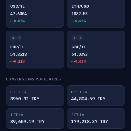
USD/TL
ETH/USD
47.6004
1882.53
+0.07%
+0.00%
€
₺
£
₺
EUR/TL
GBP/TL
54.8518
64.0393
-0.22%
-0.05%
CONVERSIONS POPULAIRES
0.1 ETH =
0.5 ETH =
8960.92 TRY
44,804.59 TRY
1 ETH =
2 ETH =
89,609.19 TRY
179,218.37 TRY