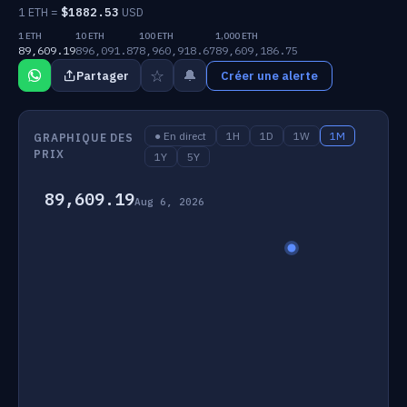
1 ETH =
$
1882.53
USD
1 ETH
10 ETH
100 ETH
1,000 ETH
89,609.19
896,091.87
8,960,918.67
89,609,186.75
☆
🔔
Partager
Créer une alerte
● En direct
1H
1D
1W
1M
GRAPHIQUE DES
PRIX
1Y
5Y
89,609.19
Aug 6, 2026