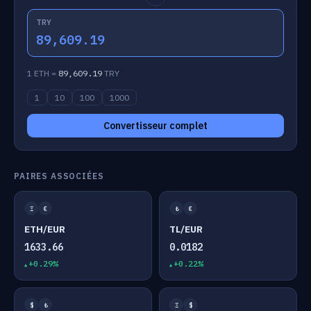
TRY
89,609.19
1 ETH =
89,609.19
TRY
1
10
100
1000
Convertisseur complet
PAIRES ASSOCIÉES
Ξ
€
₺
€
ETH/EUR
TL/EUR
1633.66
0.0182
+0.29%
+0.22%
$
₺
Ξ
$