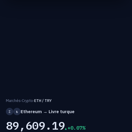
Marchés
›
Crypto
›
ETH / TRY
Ethereum → Livre turque
Ξ
₺
89,609.19
+0.07%